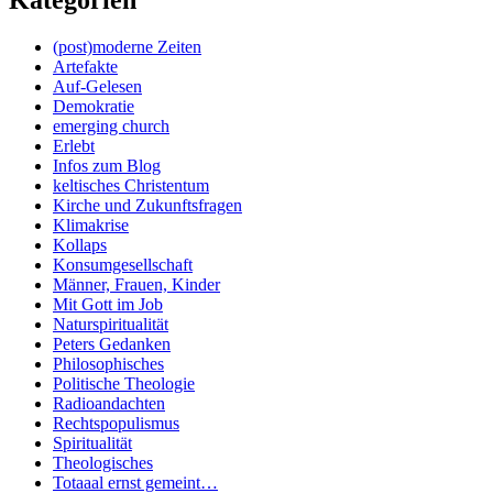
(post)moderne Zeiten
Artefakte
Auf-Gelesen
Demokratie
emerging church
Erlebt
Infos zum Blog
keltisches Christentum
Kirche und Zukunftsfragen
Klimakrise
Kollaps
Konsumgesellschaft
Männer, Frauen, Kinder
Mit Gott im Job
Naturspiritualität
Peters Gedanken
Philosophisches
Politische Theologie
Radioandachten
Rechtspopulismus
Spiritualität
Theologisches
Totaaal ernst gemeint…