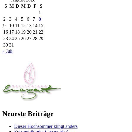
S
M
D
M
D
F
S
1
2
3
4
5
6
7
8
9
10
11
12
13
14
15
16
17
18
19
20
21
22
23
24
25
26
27
28
29
30
31
« Juli
Neueste Beiträge
Dieser Hochsommer klingt anders
Egozentrik oder Geozentrik?