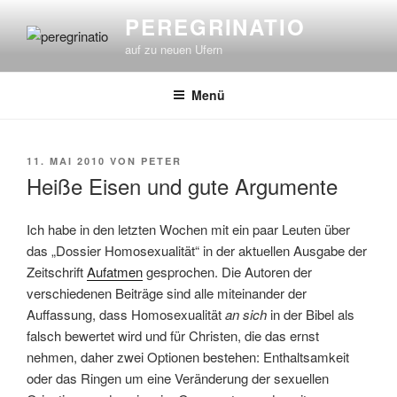
Zum
PEREGRINATIO
Inhalt
auf zu neuen Ufern
springen
Menü
VERÖFFENTLICHT
11. MAI 2010
VON
PETER
AM
Heiße Eisen und gute Argumente
Ich habe in den letzten Wochen mit ein paar Leuten über
das „Dossier Homosexualität“ in der aktuellen Ausgabe der
Zeitschrift
Aufatmen
gesprochen. Die Autoren der
verschiedenen Beiträge sind alle miteinander der
Auffassung, dass Homosexualität
an sich
in der Bibel als
falsch bewertet wird und für Christen, die das ernst
nehmen, daher zwei Optionen bestehen: Enthaltsamkeit
oder das Ringen um eine Veränderung der sexuellen