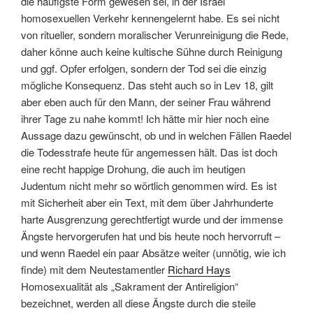
die häufigste Form gewesen sei, in der Israel
homosexuellen Verkehr kennengelernt habe. Es sei nicht
von ritueller, sondern moralischer Verunreinigung die Rede,
daher könne auch keine kultische Sühne durch Reinigung
und ggf. Opfer erfolgen, sondern der Tod sei die einzig
mögliche Konsequenz. Das steht auch so in Lev 18, gilt
aber eben auch für den Mann, der seiner Frau während
ihrer Tage zu nahe kommt! Ich hätte mir hier noch eine
Aussage dazu gewünscht, ob und in welchen Fällen Raedel
die Todesstrafe heute für angemessen hält. Das ist doch
eine recht happige Drohung, die auch im heutigen
Judentum nicht mehr so wörtlich genommen wird. Es ist
mit Sicherheit aber ein Text, mit dem über Jahrhunderte
harte Ausgrenzung gerechtfertigt wurde und der immense
Ängste hervorgerufen hat und bis heute noch hervorruft –
und wenn Raedel ein paar Absätze weiter (unnötig, wie ich
finde) mit dem Neutestamentler
Richard Hays
Homosexualität als „Sakrament der Antireligion“
bezeichnet, werden all diese Ängste durch die steile