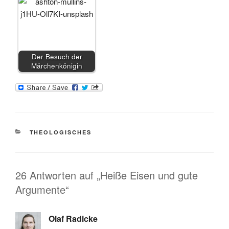
Der Besuch der
Märchenkönigin
KATEGORIEN
THEOLOGISCHES
26 Antworten auf „Heiße Eisen und gute
Argumente“
Olaf Radicke