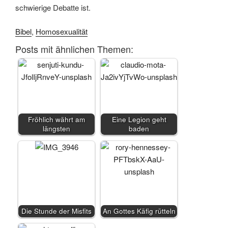
schwierige Debatte ist.
Bibel
,
Homosexualität
Posts mit ähnlichen Themen:
Fröhlich währt am
Eine Legion geht
längsten
baden
Die Stunde der Misfits
An Gottes Käfig rütteln