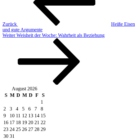
Zurück
Heiße Eisen
und gute Argumente
Nächster
Weiter
Weisheit der Woche: Wahrheit als Beziehung
Beitrag
August 2026
S
M
D
M
D
F
S
1
2
3
4
5
6
7
8
9
10
11
12
13
14
15
16
17
18
19
20
21
22
23
24
25
26
27
28
29
30
31