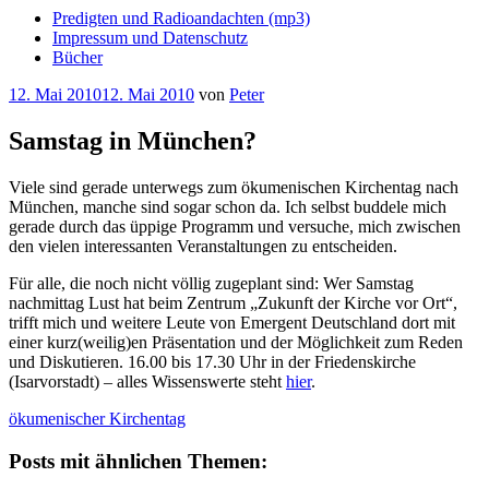
Predigten und Radioandachten (mp3)
Impressum und Datenschutz
Bücher
Veröffentlicht
12. Mai 2010
12. Mai 2010
von
Peter
am
Samstag in München?
Viele sind gerade unterwegs zum ökumenischen Kirchentag nach
München, manche sind sogar schon da. Ich selbst buddele mich
gerade durch das üppige Programm und versuche, mich zwischen
den vielen interessanten Veranstaltungen zu entscheiden.
Für alle, die noch nicht völlig zugeplant sind: Wer Samstag
nachmittag Lust hat beim Zentrum „Zukunft der Kirche vor Ort“,
trifft mich und weitere Leute von Emergent Deutschland dort mit
einer kurz(weilig)en Präsentation und der Möglichkeit zum Reden
und Diskutieren. 16.00 bis 17.30 Uhr in der Friedenskirche
(Isarvorstadt) – alles Wissenswerte steht
hier
.
ökumenischer Kirchentag
Posts mit ähnlichen Themen: