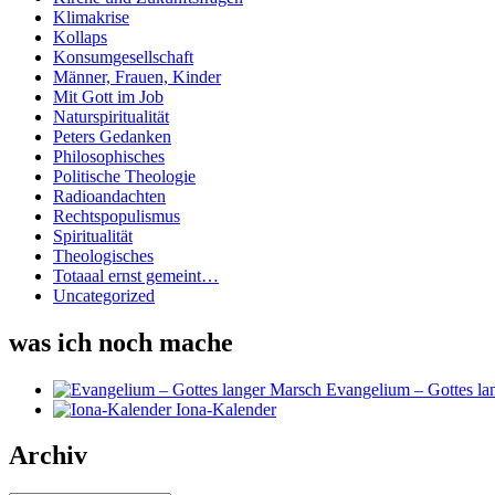
Klimakrise
Kollaps
Konsumgesellschaft
Männer, Frauen, Kinder
Mit Gott im Job
Naturspiritualität
Peters Gedanken
Philosophisches
Politische Theologie
Radioandachten
Rechtspopulismus
Spiritualität
Theologisches
Totaaal ernst gemeint…
Uncategorized
was ich noch mache
Evangelium – Gottes la
Iona-Kalender
Archiv