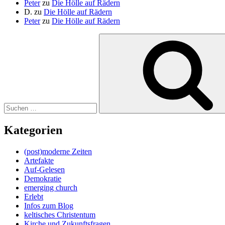
Peter
zu
Die Hölle auf Rädern
D.
zu
Die Hölle auf Rädern
Peter
zu
Die Hölle auf Rädern
Suche
nach:
Kategorien
(post)moderne Zeiten
Artefakte
Auf-Gelesen
Demokratie
emerging church
Erlebt
Infos zum Blog
keltisches Christentum
Kirche und Zukunftsfragen