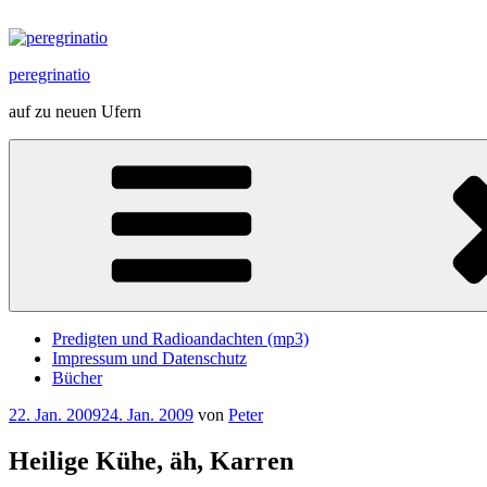
Zum
Inhalt
springen
peregrinatio
auf zu neuen Ufern
Predigten und Radioandachten (mp3)
Impressum und Datenschutz
Bücher
Veröffentlicht
22. Jan. 2009
24. Jan. 2009
von
Peter
am
Heilige Kühe, äh, Karren