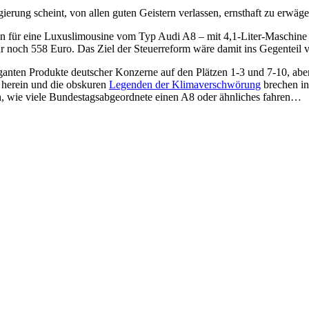
erung scheint, von allen guten Geistern verlassen, ernsthaft zu erwäg
n für eine Luxuslimousine vom Typ Audi A8 – mit 4,1-Liter-Maschin
ur noch 558 Euro. Das Ziel der Steuerreform wäre damit ins Gegenteil v
ganten Produkte deutscher Konzerne auf den Plätzen 1-3 und 7-10, aber
herein und die obskuren
Legenden der Klimaverschwörung
brechen in
ch, wie viele Bundestagsabgeordnete einen A8 oder ähnliches fahren…