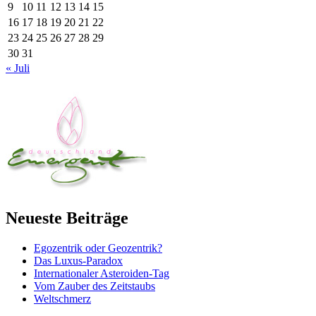
9
10
11
12
13
14
15
16
17
18
19
20
21
22
23
24
25
26
27
28
29
30
31
« Juli
Neueste Beiträge
Egozentrik oder Geozentrik?
Das Luxus-Paradox
Internationaler Asteroiden-Tag
Vom Zauber des Zeitstaubs
Weltschmerz