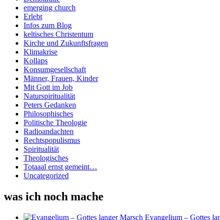
emerging church
Erlebt
Infos zum Blog
keltisches Christentum
Kirche und Zukunftsfragen
Klimakrise
Kollaps
Konsumgesellschaft
Männer, Frauen, Kinder
Mit Gott im Job
Naturspiritualität
Peters Gedanken
Philosophisches
Politische Theologie
Radioandachten
Rechtspopulismus
Spiritualität
Theologisches
Totaaal ernst gemeint…
Uncategorized
was ich noch mache
Evangelium – Gottes la