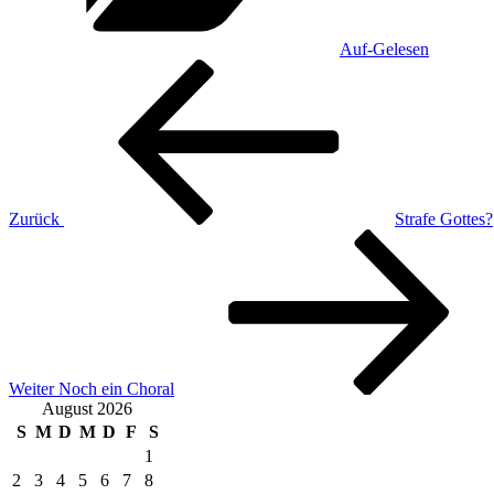
Auf-Gelesen
Beitragsnavigation
Vorheriger
Beitrag
Zurück
Strafe Gottes?
Nächster
Beitrag
Weiter
Noch ein Choral
August 2026
S
M
D
M
D
F
S
1
2
3
4
5
6
7
8