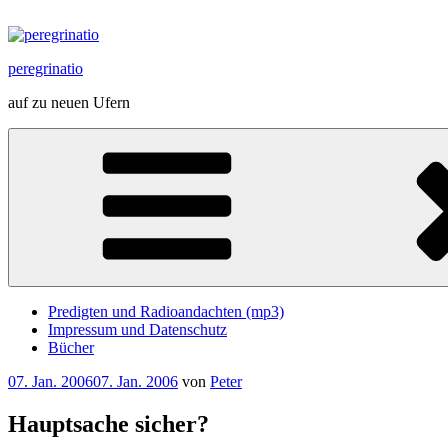
Zum
Inhalt
springen
peregrinatio
auf zu neuen Ufern
Predigten und Radioandachten (mp3)
Impressum und Datenschutz
Bücher
Veröffentlicht
07. Jan. 2006
07. Jan. 2006
von
Peter
am
Hauptsache sicher?