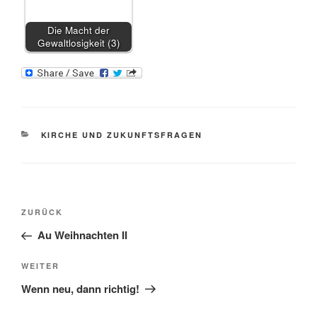
Die Macht der
Gewaltlosigkeit (3)
KATEGORIEN
KIRCHE UND ZUKUNFTSFRAGEN
Beitragsnavigation
Vorheriger
ZURÜCK
Beitrag
Au Weihnachten II
Nächster
WEITER
Beitrag
Wenn neu, dann richtig!