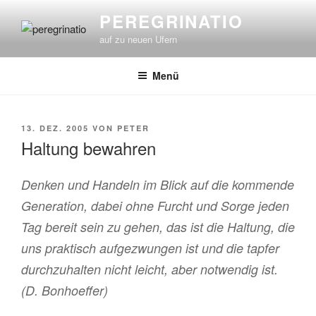
Zum
PEREGRINATIO
Inhalt
auf zu neuen Ufern
springen
Menü
VERÖFFENTLICHT
13. DEZ. 2005
VON
PETER
AM
Haltung bewahren
Denken und Handeln im Blick auf die kommende
Generation, dabei ohne Furcht und Sorge jeden
Tag bereit sein zu gehen, das ist die Haltung, die
uns praktisch aufgezwungen ist und die tapfer
durchzuhalten nicht leicht, aber notwendig ist.
(D. Bonhoeffer)