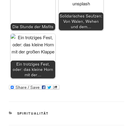
Solidarisches Seufzen:
Von Walen, Wehen
Die Stunde der Misfits
und dem…
Ein trotziges Fest,
oder: das kleine Horn
mit der…
KATEGORIEN
SPIRITUALITÄT