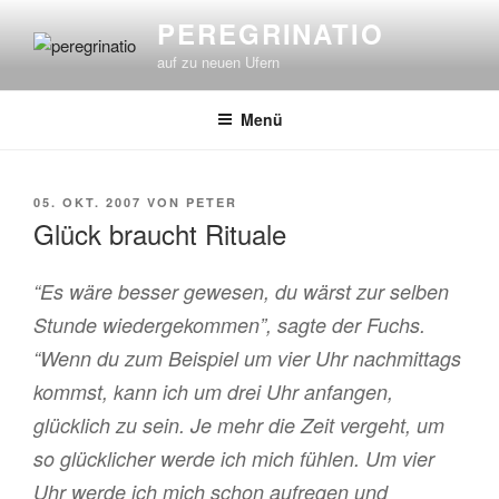
Zum
PEREGRINATIO
Inhalt
auf zu neuen Ufern
springen
Menü
VERÖFFENTLICHT
05. OKT. 2007
VON
PETER
AM
Glück braucht Rituale
“Es wäre besser gewesen, du wärst zur selben
Stunde wiedergekommen”, sagte der Fuchs.
“Wenn du zum Beispiel um vier Uhr nachmittags
kommst, kann ich um drei Uhr anfangen,
glücklich zu sein. Je mehr die Zeit vergeht, um
so glücklicher werde ich mich fühlen. Um vier
Uhr werde ich mich schon aufregen und