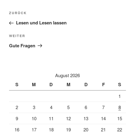
Beitragsnavigation
Vorheriger
ZURÜCK
Beitrag
Lesen und Lesen lassen
Nächster
WEITER
Beitrag
Gute Fragen
August 2026
S
M
D
M
D
F
S
1
2
3
4
5
6
7
8
9
10
11
12
13
14
15
16
17
18
19
20
21
22