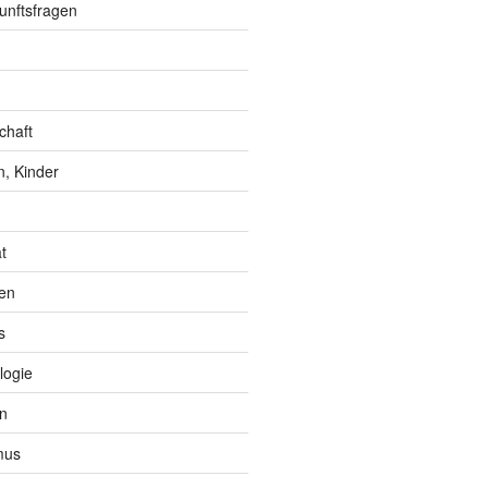
unftsfragen
chaft
, Kinder
t
en
s
logie
n
mus