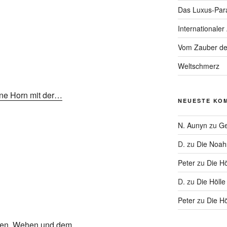
Das Luxus-Par
Internationaler
Vom Zauber de
Weltschmerz
eine Horn mit der…
NEUESTE KO
N. Aunyn
zu
Ge
D.
zu
Die Noa
Peter
zu
Die Hö
D.
zu
Die Hölle
Peter
zu
Die Hö
alen, Wehen und dem…