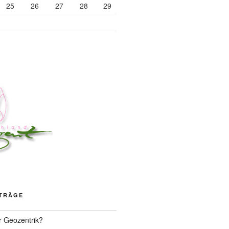
25
26
27
28
29
ITRÄGE
r Geozentrik?