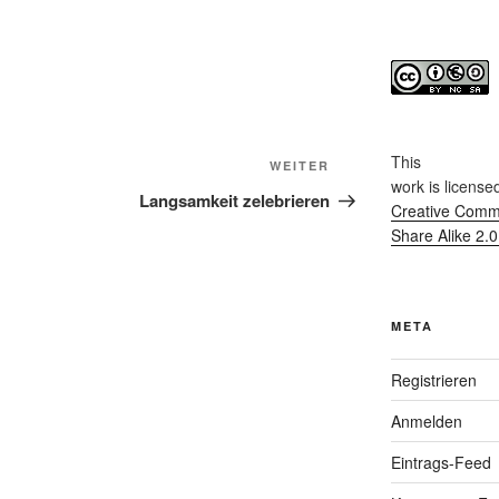
This
Nächster
WEITER
work
is license
Beitrag
Langsamkeit zelebrieren
Creative Commo
Share Alike 2.
META
Registrieren
Anmelden
Eintrags-Feed