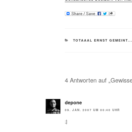
KATEGORIEN
TOTAAAL ERNST GEMEINT..
4 Antworten auf „Gewiss
depone
09. JAN. 2007 UM 00:40 UHR
;]