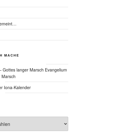
gemeint…
CH MACHE
Evangelium
r Marsch
Iona-Kalender