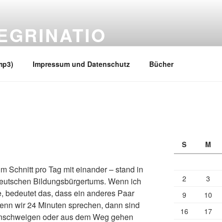
EGRINATIO
 Ufern
mp3)
Impressum und Datenschutz
Bücher
S
M
m Schnitt pro Tag mit einander – stand in
2
3
 deutschen Bildungsbürgertums. Wenn ich
e, bedeutet das, dass ein anderes Paar
9
10
 Wenn wir 24 Minuten sprechen, dann sind
16
17
 anschweigen oder aus dem Weg gehen