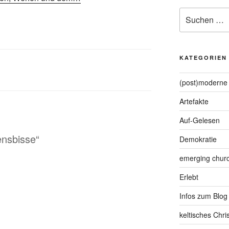
Suche
nach:
KATEGORIEN
.
(post)moderne 
Artefakte
Auf-Gelesen
ensbisse“
Demokratie
emerging chur
Erlebt
Infos zum Blog
keltisches Chr