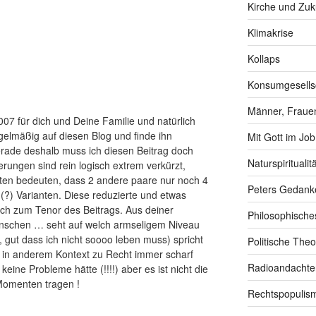
Kirche und Zuk
Klimakrise
Kollaps
Konsumgesells
Männer, Frauen
07 für dich und Deine Familie und natürlich
egelmäßig auf diesen Blog und finde ihn
Mit Gott im Job
rade deshalb muss ich diesen Beitrag doch
Naturspiritualitä
gerungen sind rein logisch extrem verkürzt,
en bedeuten, dass 2 andere paare nur noch 4
Peters Gedank
(?) Varianten. Diese reduzierte und etwas
uch zum Tenor des Beitrags. Aus deiner
Philosophische
nschen … seht auf welch armseligem Niveau
n, gut dass ich nicht soooo leben muss) spricht
Politische Theo
 in anderem Kontext zu Recht immer scharf
Radioandachte
s keine Probleme hätte (!!!!) aber es ist nicht die
 Momenten tragen !
Rechtspopulis