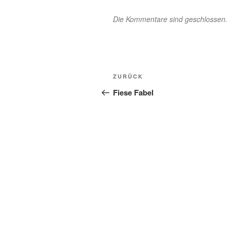
Die Kommentare sind geschlossen.
Beitragsnavigation
Vorheriger
ZURÜCK
Beitrag
Fiese Fabel