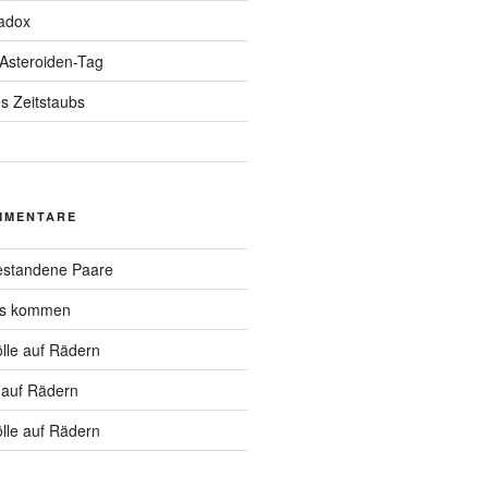
adox
 Asteroiden-Tag
s Zeitstaubs
MMENTARE
standene Paare
hs kommen
lle auf Rädern
 auf Rädern
lle auf Rädern