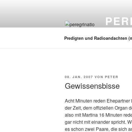
Zum
Inhalt
PER
springen
auf zu neuen
Predigten und Radioandachten (
VERÖFFENTLICHT
08. JAN. 2007
VON
PETER
AM
Gewissensbisse
Acht Minuten reden Ehepartner i
der Zeit, dem offiziellen Organ
also mit Martina 16 Minuten red
gar nicht mit einander spricht.
es schon zwei Paare, die sich