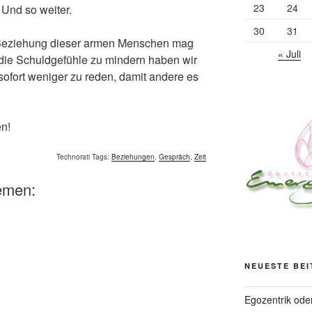
23
24
 Und so weiter.
30
31
e Beziehung dieser armen Menschen mag
« Juli
die Schuldgefühle zu mindern haben wir
ofort weniger zu reden, damit andere es
en!
Technorati Tags:
Beziehungen
,
Gespräch
,
Zeit
emen:
NEUESTE BE
Egozentrik ode