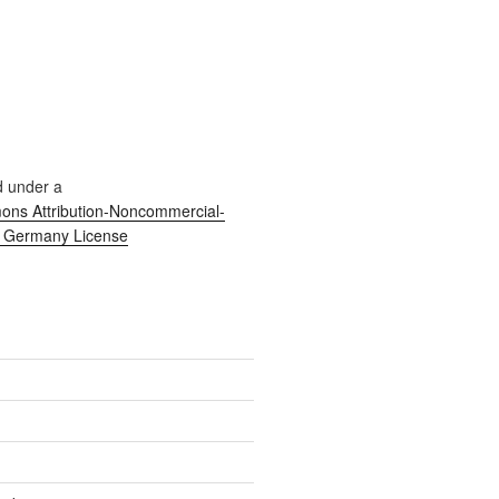
d under a
ns Attribution-Noncommercial-
0 Germany License