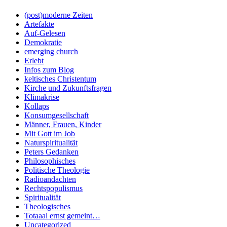
(post)moderne Zeiten
Artefakte
Auf-Gelesen
Demokratie
emerging church
Erlebt
Infos zum Blog
keltisches Christentum
Kirche und Zukunftsfragen
Klimakrise
Kollaps
Konsumgesellschaft
Männer, Frauen, Kinder
Mit Gott im Job
Naturspiritualität
Peters Gedanken
Philosophisches
Politische Theologie
Radioandachten
Rechtspopulismus
Spiritualität
Theologisches
Totaaal ernst gemeint…
Uncategorized