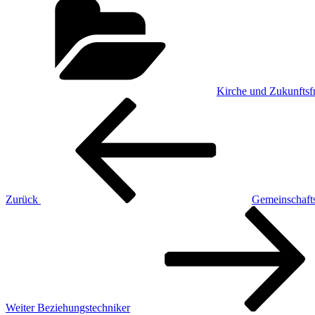
Kirche und Zukunftsf
Beitragsnavigation
Vorheriger
Beitrag
Zurück
Gemeinschaft
Nächster
Beitrag
Weiter
Beziehungstechniker