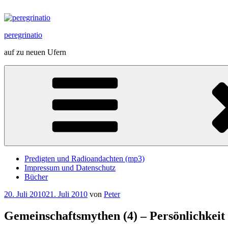
Zum
Inhalt
springen
peregrinatio
auf zu neuen Ufern
Predigten und Radioandachten (mp3)
Impressum und Datenschutz
Bücher
Veröffentlicht
20. Juli 2010
21. Juli 2010
von
Peter
am
Gemeinschaftsmythen (4) – Persönlichkeit