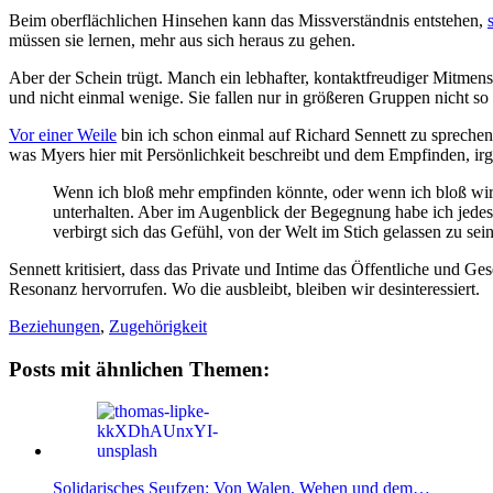
Beim oberflächlichen Hinsehen kann das Missverständnis entstehen,
müssen sie lernen, mehr aus sich heraus zu gehen.
Aber der Schein trügt. Manch ein lebhafter, kontaktfreudiger Mitmens
und nicht einmal wenige. Sie fallen nur in größeren Gruppen nicht so 
Vor einer Weile
bin ich schon einmal auf Richard Sennett zu spreche
was Myers hier mit Persönlichkeit beschreibt und dem Empfinden, irg
Wenn ich bloß mehr empfinden könnte, oder wenn ich bloß wi
unterhalten. Aber im Augenblick der Begegnung habe ich jedesm
verbirgt sich das Gefühl, von der Welt im Stich gelassen zu sein
Sennett kritisiert, dass das Private und Intime das Öffentliche und G
Resonanz hervorrufen. Wo die ausbleibt, bleiben wir desinteressiert.
Beziehungen
,
Zugehörigkeit
Posts mit ähnlichen Themen:
Solidarisches Seufzen: Von Walen, Wehen und dem…