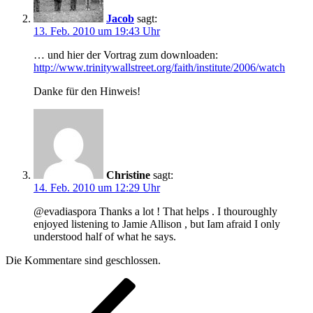
Jacob
sagt:
13. Feb. 2010 um 19:43 Uhr
… und hier der Vortrag zum downloaden:
http://www.trinitywallstreet.org/faith/institute/2006/watch
Danke für den Hinweis!
Christine
sagt:
14. Feb. 2010 um 12:29 Uhr
@evadiaspora Thanks a lot ! That helps . I thouroughly
enjoyed listening to Jamie Allison , but Iam afraid I only
understood half of what he says.
Die Kommentare sind geschlossen.
Beitragsnavigation
Vorheriger
Beitrag