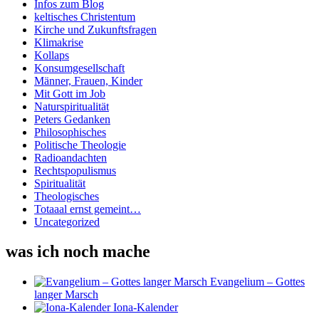
Infos zum Blog
keltisches Christentum
Kirche und Zukunftsfragen
Klimakrise
Kollaps
Konsumgesellschaft
Männer, Frauen, Kinder
Mit Gott im Job
Naturspiritualität
Peters Gedanken
Philosophisches
Politische Theologie
Radioandachten
Rechtspopulismus
Spiritualität
Theologisches
Totaaal ernst gemeint…
Uncategorized
was ich noch mache
Evangelium – Gottes
langer Marsch
Iona-Kalender