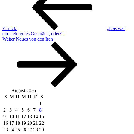
Zurück
„Das war
doch ein gutes Gespräch, oder?“
Nächster
Weiter
Neues von den Iren
Beitrag
August 2026
S
M
D
M
D
F
S
1
2
3
4
5
6
7
8
9
10
11
12
13
14
15
16
17
18
19
20
21
22
23
24
25
26
27
28
29