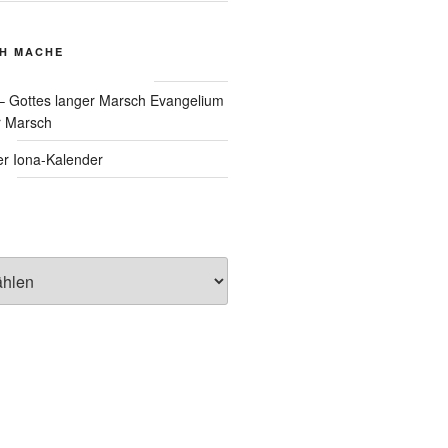
CH MACHE
Evangelium
r Marsch
Iona-Kalender