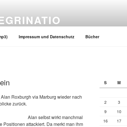
EGRINATIO
 Ufern
mp3)
Impressum und Datenschutz
Bücher
ein
S
M
s Alan Roxburgh via Marburg wieder nach
2
3
licke zurück.
9
10
Alan selbst wirkt manchmal
16
17
e Positionen attackiert. Da merkt man ihm