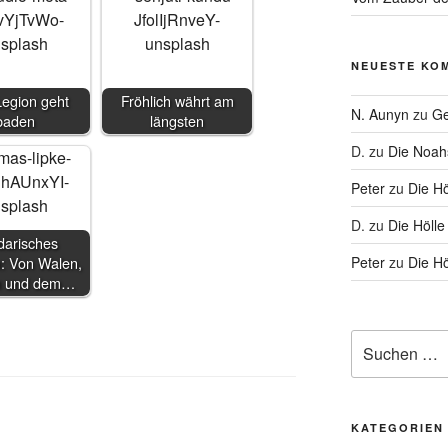
NEUESTE KO
Legion geht
Fröhlich währt am
N. Aunyn
zu
Ge
baden
längsten
D.
zu
Die Noa
Peter
zu
Die Hö
D.
zu
Die Hölle
darisches
Peter
zu
Die Hö
: Von Walen,
 und dem…
Suche
nach:
KATEGORIEN