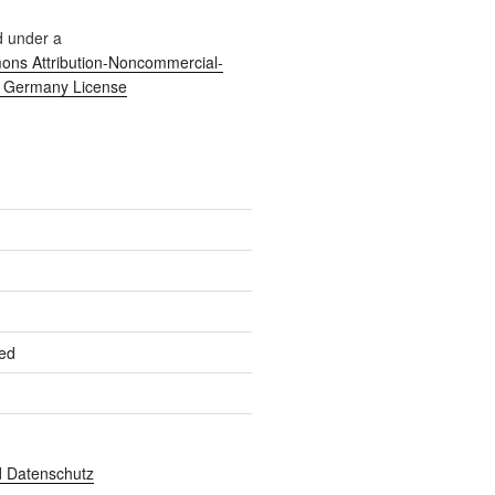
d under a
ns Attribution-Noncommercial-
0 Germany License
ed
 Datenschutz