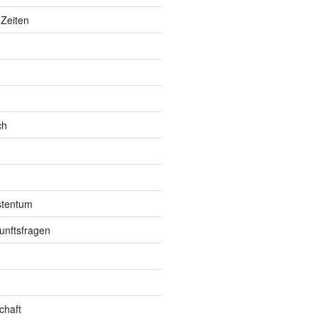
Zeiten
ch
istentum
unftsfragen
chaft