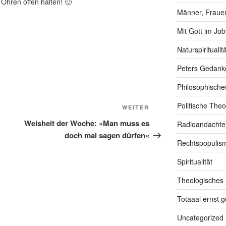
Ohren offen halten! 🙂
Männer, Frauen
Mit Gott im Job
Naturspiritualitä
Peters Gedank
Philosophische
Politische Theo
Nächster
WEITER
Beitrag
Weisheit der Woche: »Man muss es
Radioandachte
doch mal sagen dürfen«
Rechtspopulis
Spiritualität
Theologisches
Totaaal ernst 
Uncategorized