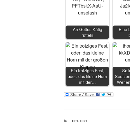
An Gottes Käfig
Eine 
rütteln
Ein trotziges Fest,
Soli
oder: das kleine Horn
Seufzen
mit der…
Wehen
KATEGORIEN
ERLEBT