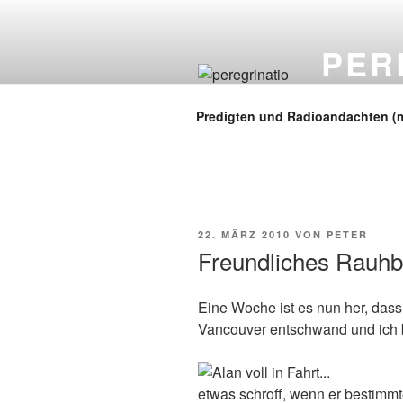
Zum
Inhalt
PER
springen
auf zu neuen
Predigten und Radioandachten (
VERÖFFENTLICHT
22. MÄRZ 2010
VON
PETER
AM
Freundliches Rauhb
Eine Woche ist es nun her, das
Vancouver entschwand und ich b
etwas schroff, wenn er bestimmt