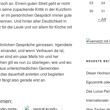
23
24
och an. Einem guten Streit geht er nicht
seine zupackende Kritik in der Kurzform
30
31
n er im persönlichen Gespräch immer gute
« Juli
ennen. Und hinter aller Deutlichkeit in
 für die Leute und vor allem für Kirche mit
sönlichen Gespräche genossen. Irgendwie
einander, und wenn Vertrauen da ist,
her sind ein paar Mails hin und her
NEUESTE BE
en gilt es nun zu überlegen, wie und wo
n aus unterschiedlichen Gemeinden
Dieser Hochsom
das dauerhaft anleiten und begleiten
 fängt also gerade erst an.
Egozentrik ode
Das Luxus-Par
emen:
Internationaler
Vom Zauber de