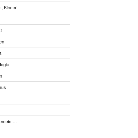
, Kinder
t
en
s
logie
n
mus
gemeint…