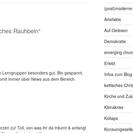
(post)moderne 
Artefakte
iches Rauhbein“
Auf-Gelesen
Demokratie
emerging chur
Erlebt
den Lerngruppen besonders gut. Bin gespannt,
Infos zum Blog
omit immer über News aus dem Bereich.
keltisches Chr
Kirche und Zuk
Klimakrise
Kollaps
rzen zu! Toll, von was ihr da träumt & anfangt
Konsumgesells