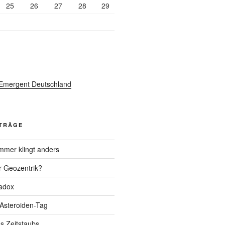
25
26
27
28
29
ITRÄGE
mer klingt anders
r Geozentrik?
adox
 Asteroiden-Tag
s Zeitstaubs