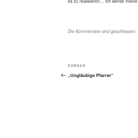
es zu realisieren… ich werde meine 
Die Kommentare sind geschlossen.
Beitragsnavigation
Vorheriger
ZURÜCK
Beitrag
„Ungläubige Pfarrer“