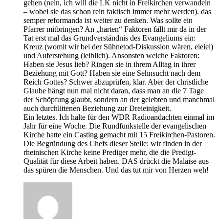
gehen (nein, ich will die LK nicht in Freikirchen verwandeln
– wobei sie das schon rein faktisch immer mehr werden). das
semper reformanda ist weiter zu denken. Was sollte ein
Pfarrer mitbringen? An „harten“ Faktoren fällt mir da in der
Tat erst mal das Grundverständnis des Evangeliums ein:
Kreuz (womit wir bei der Sühnetod-Diskussion wären, eieiei)
und Auferstehung (leiblich). Ansonsten weiche Faktoren:
Haben sie Jesus lieb? Ringen sie in ihrem Alltag in ihrer
Beziehung mit Gott? Haben sie eine Sehnsucht nach dem
Reich Gottes? Schwer abzuprüfen, klar. Aber der christliche
Glaube hängt nun mal nicht daran, dass man an die 7 Tage
der Schöpfung glaubt, sondern an der gelebten und manchmal
auch durchlittenen Beziehung zur Dreieinigkeit.
Ein letztes. Ich halte für den WDR Radioandachten einmal im
Jahr für eine Woche. Die Rundfunkstelle der evangelischen
Kirche hatte ein Casting gemacht mit 15 Freikirchen-Pastoren.
Die Begründung des Chefs dieser Stelle: wir finden in der
rheinischen Kirche keine Prediger mehr, die die Predigt-
Qualität für diese Arbeit haben. DAS drückt die Malaise aus –
das spüren die Menschen. Und das tut mir von Herzen weh!