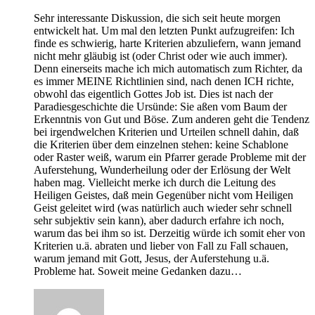
Sehr interessante Diskussion, die sich seit heute morgen
entwickelt hat. Um mal den letzten Punkt aufzugreifen: Ich
finde es schwierig, harte Kriterien abzuliefern, wann jemand
nicht mehr gläubig ist (oder Christ oder wie auch immer).
Denn einerseits mache ich mich automatisch zum Richter, da
es immer MEINE Richtlinien sind, nach denen ICH richte,
obwohl das eigentlich Gottes Job ist. Dies ist nach der
Paradiesgeschichte die Ursünde: Sie aßen vom Baum der
Erkenntnis von Gut und Böse. Zum anderen geht die Tendenz
bei irgendwelchen Kriterien und Urteilen schnell dahin, daß
die Kriterien über dem einzelnen stehen: keine Schablone
oder Raster weiß, warum ein Pfarrer gerade Probleme mit der
Auferstehung, Wunderheilung oder der Erlösung der Welt
haben mag. Vielleicht merke ich durch die Leitung des
Heiligen Geistes, daß mein Gegenüber nicht vom Heiligen
Geist geleitet wird (was natürlich auch wieder sehr schnell
sehr subjektiv sein kann), aber dadurch erfahre ich noch,
warum das bei ihm so ist. Derzeitig würde ich somit eher von
Kriterien u.ä. abraten und lieber von Fall zu Fall schauen,
warum jemand mit Gott, Jesus, der Auferstehung u.ä.
Probleme hat. Soweit meine Gedanken dazu…