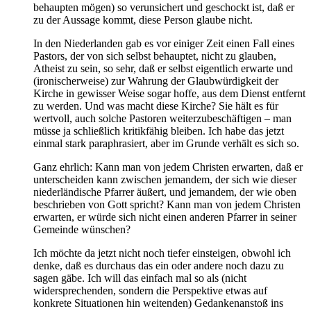
behaupten mögen) so verunsichert und geschockt ist, daß er
zu der Aussage kommt, diese Person glaube nicht.
In den Niederlanden gab es vor einiger Zeit einen Fall eines
Pastors, der von sich selbst behauptet, nicht zu glauben,
Atheist zu sein, so sehr, daß er selbst eigentlich erwarte und
(ironischerweise) zur Wahrung der Glaubwürdigkeit der
Kirche in gewisser Weise sogar hoffe, aus dem Dienst entfernt
zu werden. Und was macht diese Kirche? Sie hält es für
wertvoll, auch solche Pastoren weiterzubeschäftigen – man
müsse ja schließlich kritikfähig bleiben. Ich habe das jetzt
einmal stark paraphrasiert, aber im Grunde verhält es sich so.
Ganz ehrlich: Kann man von jedem Christen erwarten, daß er
unterscheiden kann zwischen jemandem, der sich wie dieser
niederländische Pfarrer äußert, und jemandem, der wie oben
beschrieben von Gott spricht? Kann man von jedem Christen
erwarten, er würde sich nicht einen anderen Pfarrer in seiner
Gemeinde wünschen?
Ich möchte da jetzt nicht noch tiefer einsteigen, obwohl ich
denke, daß es durchaus das ein oder andere noch dazu zu
sagen gäbe. Ich will das einfach mal so als (nicht
widersprechenden, sondern die Perspektive etwas auf
konkrete Situationen hin weitenden) Gedankenanstoß ins