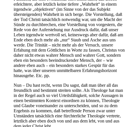
erleichtere, aber letzlich keine tiefere „Wahrheit“ in einem
irgendwie „objektiven“ (im Sinne von der das Subjekt
übersteigenden) Wahrheit in sich berge. Die Vorstellung, daß
der Tod Christi tatsächlich notwendig war, um die Macht der
Sünde zu durchbrechen, eine Vorstellung von vorgestern, die
Rede von der Auferstehung nur Ausdruck dafür, daß unser
Leben irgendwie wertvoll sei, keineswegs aber dafür, daß am
Ende eben doch mehr als „nur“ Staub und Asche aus uns
werde. Die Trinität – nicht mehr als der Versuch, unsere
Erfahung mit dem Göttlichen in Worte zu fassen, Christus von
daher nicht etwas wahrer Mensch und wahrer Gott, sondern
eben ein besonders beeindruckender Mensch, der – wie
andere eben auch – ein besonders starkes Gespür für das
hatte, was über unseren unmittelbaren Erfahrungshorizont
hinausgehe. Etc. pp.
Nun – Du hast recht, wenn Du sagst, daß man über all das
freundlich und bestimmt streiten sollte. Als Theologe hat man
in der Regel auch so viel Urteilsfähigkeit, solche Aussagen in
einen bestimmten Kontext einordnen zu können, Theologie
und Glaube voneinander zu unterscheiden, und so zu dem
Ergebnis zu kommen, daß betreffende Person zwar unter
Umständen tatsächlich eine fürchterliche Theologie vertrete,
letztlich aber eben doch von und aus dem lebt, von und aus
dem jeder Christ lebt.