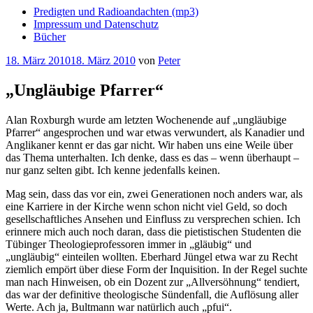
Predigten und Radioandachten (mp3)
Impressum und Datenschutz
Bücher
Veröffentlicht
18. März 2010
18. März 2010
von
Peter
am
„Ungläubige Pfarrer“
Alan Roxburgh wurde am letzten Wochenende auf „ungläubige
Pfarrer“ angesprochen und war etwas verwundert, als Kanadier und
Anglikaner kennt er das gar nicht. Wir haben uns eine Weile über
das Thema unterhalten. Ich denke, dass es das – wenn überhaupt –
nur ganz selten gibt. Ich kenne jedenfalls keinen.
Mag sein, dass das vor ein, zwei Generationen noch anders war, als
eine Karriere in der Kirche wenn schon nicht viel Geld, so doch
gesellschaftliches Ansehen und Einfluss zu versprechen schien. Ich
erinnere mich auch noch daran, dass die pietistischen Studenten die
Tübinger Theologieprofessoren immer in „gläubig“ und
„ungläubig“ einteilen wollten. Eberhard Jüngel etwa war zu Recht
ziemlich empört über diese Form der Inquisition. In der Regel suchte
man nach Hinweisen, ob ein Dozent zur „Allversöhnung“ tendiert,
das war der definitive theologische Sündenfall, die Auflösung aller
Werte. Ach ja, Bultmann war natürlich auch „pfui“.