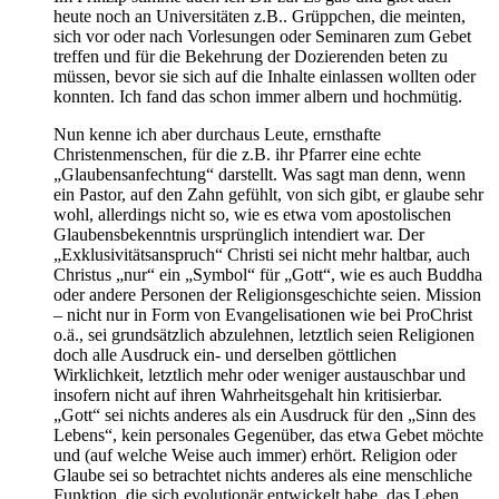
heute noch an Universitäten z.B.. Grüppchen, die meinten,
sich vor oder nach Vorlesungen oder Seminaren zum Gebet
treffen und für die Bekehrung der Dozierenden beten zu
müssen, bevor sie sich auf die Inhalte einlassen wollten oder
konnten. Ich fand das schon immer albern und hochmütig.
Nun kenne ich aber durchaus Leute, ernsthafte
Christenmenschen, für die z.B. ihr Pfarrer eine echte
„Glaubensanfechtung“ darstellt. Was sagt man denn, wenn
ein Pastor, auf den Zahn gefühlt, von sich gibt, er glaube sehr
wohl, allerdings nicht so, wie es etwa vom apostolischen
Glaubensbekenntnis ursprünglich intendiert war. Der
„Exklusivitätsanspruch“ Christi sei nicht mehr haltbar, auch
Christus „nur“ ein „Symbol“ für „Gott“, wie es auch Buddha
oder andere Personen der Religionsgeschichte seien. Mission
– nicht nur in Form von Evangelisationen wie bei ProChrist
o.ä., sei grundsätzlich abzulehnen, letztlich seien Religionen
doch alle Ausdruck ein- und derselben göttlichen
Wirklichkeit, letztlich mehr oder weniger austauschbar und
insofern nicht auf ihren Wahrheitsgehalt hin kritisierbar.
„Gott“ sei nichts anderes als ein Ausdruck für den „Sinn des
Lebens“, kein personales Gegenüber, das etwa Gebet möchte
und (auf welche Weise auch immer) erhört. Religion oder
Glaube sei so betrachtet nichts anderes als eine menschliche
Funktion, die sich evolutionär entwickelt habe, das Leben