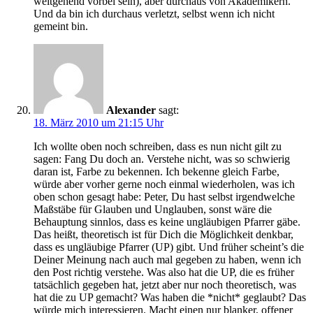
weitgehend vorbei sein), aber durchaus von Akademikern.
Und da bin ich durchaus verletzt, selbst wenn ich nicht
gemeint bin.
Alexander
sagt:
18. März 2010 um 21:15 Uhr
Ich wollte oben noch schreiben, dass es nun nicht gilt zu
sagen: Fang Du doch an. Verstehe nicht, was so schwierig
daran ist, Farbe zu bekennen. Ich bekenne gleich Farbe,
würde aber vorher gerne noch einmal wiederholen, was ich
oben schon gesagt habe: Peter, Du hast selbst irgendwelche
Maßstäbe für Glauben und Unglauben, sonst wäre die
Behauptung sinnlos, dass es keine ungläubigen Pfarrer gäbe.
Das heißt, theoretisch ist für Dich die Möglichkeit denkbar,
dass es ungläubige Pfarrer (UP) gibt. Und früher scheint’s die
Deiner Meinung nach auch mal gegeben zu haben, wenn ich
den Post richtig verstehe. Was also hat die UP, die es früher
tatsächlich gegeben hat, jetzt aber nur noch theoretisch, was
hat die zu UP gemacht? Was haben die *nicht* geglaubt? Das
würde mich interessieren. Macht einen nur blanker, offener