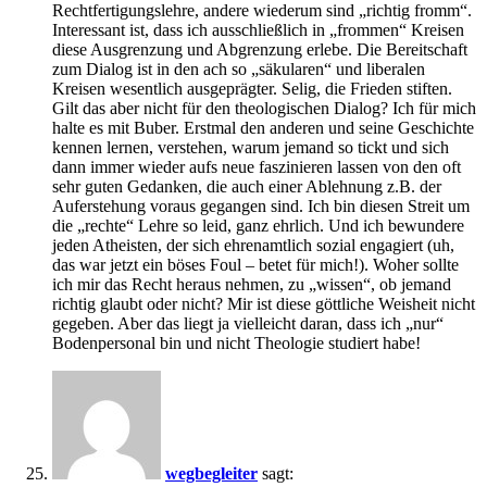
Rechtfertigungslehre, andere wiederum sind „richtig fromm“.
Interessant ist, dass ich ausschließlich in „frommen“ Kreisen
diese Ausgrenzung und Abgrenzung erlebe. Die Bereitschaft
zum Dialog ist in den ach so „säkularen“ und liberalen
Kreisen wesentlich ausgeprägter. Selig, die Frieden stiften.
Gilt das aber nicht für den theologischen Dialog? Ich für mich
halte es mit Buber. Erstmal den anderen und seine Geschichte
kennen lernen, verstehen, warum jemand so tickt und sich
dann immer wieder aufs neue faszinieren lassen von den oft
sehr guten Gedanken, die auch einer Ablehnung z.B. der
Auferstehung voraus gegangen sind. Ich bin diesen Streit um
die „rechte“ Lehre so leid, ganz ehrlich. Und ich bewundere
jeden Atheisten, der sich ehrenamtlich sozial engagiert (uh,
das war jetzt ein böses Foul – betet für mich!). Woher sollte
ich mir das Recht heraus nehmen, zu „wissen“, ob jemand
richtig glaubt oder nicht? Mir ist diese göttliche Weisheit nicht
gegeben. Aber das liegt ja vielleicht daran, dass ich „nur“
Bodenpersonal bin und nicht Theologie studiert habe!
wegbegleiter
sagt: