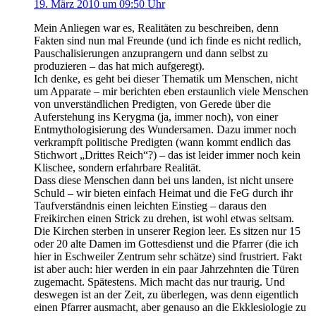
19. März 2010 um 09:50 Uhr
Mein Anliegen war es, Realitäten zu beschreiben, denn
Fakten sind nun mal Freunde (und ich finde es nicht redlich,
Pauschalisierungen anzuprangern und dann selbst zu
produzieren – das hat mich aufgeregt).
Ich denke, es geht bei dieser Thematik um Menschen, nicht
um Apparate – mir berichten eben erstaunlich viele Menschen
von unverständlichen Predigten, von Gerede über die
Auferstehung ins Kerygma (ja, immer noch), von einer
Entmythologisierung des Wundersamen. Dazu immer noch
verkrampft politische Predigten (wann kommt endlich das
Stichwort „Drittes Reich“?) – das ist leider immer noch kein
Klischee, sondern erfahrbare Realität.
Dass diese Menschen dann bei uns landen, ist nicht unsere
Schuld – wir bieten einfach Heimat und die FeG durch ihr
Taufverständnis einen leichten Einstieg – daraus den
Freikirchen einen Strick zu drehen, ist wohl etwas seltsam.
Die Kirchen sterben in unserer Region leer. Es sitzen nur 15
oder 20 alte Damen im Gottesdienst und die Pfarrer (die ich
hier in Eschweiler Zentrum sehr schätze) sind frustriert. Fakt
ist aber auch: hier werden in ein paar Jahrzehnten die Türen
zugemacht. Spätestens. Mich macht das nur traurig. Und
deswegen ist an der Zeit, zu überlegen, was denn eigentlich
einen Pfarrer ausmacht, aber genauso an die Ekklesiologie zu