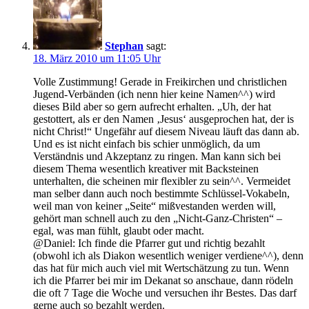
Stephan
sagt:
18. März 2010 um 11:05 Uhr
Volle Zustimmung! Gerade in Freikirchen und christlichen
Jugend-Verbänden (ich nenn hier keine Namen^^) wird
dieses Bild aber so gern aufrecht erhalten. „Uh, der hat
gestottert, als er den Namen ‚Jesus‘ ausgeprochen hat, der is
nicht Christ!“ Ungefähr auf diesem Niveau läuft das dann ab.
Und es ist nicht einfach bis schier unmöglich, da um
Verständnis und Akzeptanz zu ringen. Man kann sich bei
diesem Thema wesentlich kreativer mit Backsteinen
unterhalten, die scheinen mir flexibler zu sein^^. Vermeidet
man selber dann auch noch bestimmte Schlüssel-Vokabeln,
weil man von keiner „Seite“ mißvestanden werden will,
gehört man schnell auch zu den „Nicht-Ganz-Christen“ –
egal, was man fühlt, glaubt oder macht.
@Daniel: Ich finde die Pfarrer gut und richtig bezahlt
(obwohl ich als Diakon wesentlich weniger verdiene^^), denn
das hat für mich auch viel mit Wertschätzung zu tun. Wenn
ich die Pfarrer bei mir im Dekanat so anschaue, dann rödeln
die oft 7 Tage die Woche und versuchen ihr Bestes. Das darf
gerne auch so bezahlt werden.