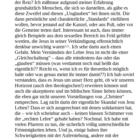
der Reiz? Ich mißtraue aufgrund meiner Erfahrung
grundsätzlich Menschen, die sich so darstellen, als gäbe es
diese Zweifel und diesen „Unglauben“ bei ihnen nicht. Die
dann persönliche und charakterliche „Standards“ einführen
wollen, bevor jemand auf die Kanzel, oder ans Pult, oder vor
die Gemeine treten darf. Interessant ist auch, dass immer
gleich Beispiele aus dem sexuellen Bereich ins Feld geführt
werden, die Jesus in seiner Verkündigung offensichtlich
denkbar unwichtig waren^^. Ich sehe darin auch einen
Gefahr. Mein Verständnis der Lehre Jesu ist nicht die einer
„Gleichschaltung“ – dass alle mindestens das oder das
„glauben“ müssen (was verdammt noch mal heißt das
eigentlich?? Reicht es, wenn ich es für theoretisch möglich
halte oder was genau meint ihr immer damit??) Ich hab soviel
verstanden, dass es Jesus um unser Herz geht, ob wir unseren
Horizont (auch den theologischen!) erweitern können und
auch die akzeptieren und im biblischen Sinne lieben können,
die eben gar nicht unseren Vorstellungen von „Christen“
entsprechen. Lag nicht darin der eigentliche Skandal von Jesu
Leben? Dass er sich ausgerechnet mit denen solidarisiert hat,
die – wie ich scheinbar auch – keinen blassen Schimmer von
der „rechten Lehre“ gehabt haben? Nochmal. Ich habe mit
vielen Pfarrern zu tun, die sicherlich völlig unterschiedliche
Frömmigkeiten leben. Und ja, einige haben ihre
Schwierigkeiten mit der Auferstehung, andere mit der