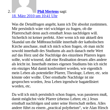
Phil Mertens
sagt:
18. März 2010 um 10:41 Uhr
Was die Detailfragen angeht, kann ich Dir absolut zustimmen.
Mir persönlich wäre viel wichtiger zu fragen, ob die
Pfarrerschaft denn auch ernsthaft Jesus nachfolgen will.
Sicherlich ist keiner perfekt. Aber wenn ich mir aktuell den
Skandal um die Mißbrauchsfälle innerhalb der katholischen
Kirche anschaue, muß ich mich schon fragen, ob man nicht
sowohl innerhalb des Studiums als auch danach mehr Wert
auf das Herz und die Nachfolge des einzelnen Pfarrers legen
sollte, wohl wissend, daß eine Realisation dessen alles andere
als leicht ist. Innerhalb meines eigenen Studiums bin ich nicht
ein einziges Mal damit konfrontiert worden, wie eigentlich
mein Leben als potentieller Pfarrer, Theologe, Lehrer, etc. sein
könnte oder wollte. Über ernsthafte Nachfolge ist nie
gesprochen worden, Jesu Leben irgendwie bagatellisiert
worden, etc.
Da will ich mich persönlich schon fragen, was passieren muß,
damit möglichst viele Pfarrer (ebenso Lehrer, etc.) Jesus
ernsthaft nachfolgen und unter seine Herrschaft stellen. Alles
andere führt zu einem „practical polytheism“, wie Alan Hirsch