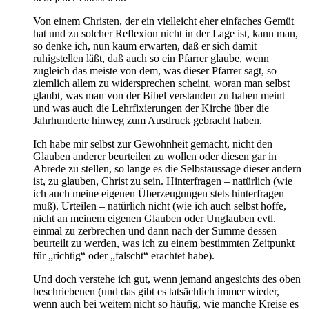
Von einem Christen, der ein vielleicht eher einfaches Gemüt
hat und zu solcher Reflexion nicht in der Lage ist, kann man,
so denke ich, nun kaum erwarten, daß er sich damit
ruhigstellen läßt, daß auch so ein Pfarrer glaube, wenn
zugleich das meiste von dem, was dieser Pfarrer sagt, so
ziemlich allem zu widersprechen scheint, woran man selbst
glaubt, was man von der Bibel verstanden zu haben meint
und was auch die Lehrfixierungen der Kirche über die
Jahrhunderte hinweg zum Ausdruck gebracht haben.
Ich habe mir selbst zur Gewohnheit gemacht, nicht den
Glauben anderer beurteilen zu wollen oder diesen gar in
Abrede zu stellen, so lange es die Selbstaussage dieser andern
ist, zu glauben, Christ zu sein. Hinterfragen – natürlich (wie
ich auch meine eigenen Überzeugungen stets hinterfragen
muß). Urteilen – natürlich nicht (wie ich auch selbst hoffe,
nicht an meinem eigenen Glauben oder Unglauben evtl.
einmal zu zerbrechen und dann nach der Summe dessen
beurteilt zu werden, was ich zu einem bestimmten Zeitpunkt
für „richtig“ oder „falscht“ erachtet habe).
Und doch verstehe ich gut, wenn jemand angesichts des oben
beschriebenen (und das gibt es tatsächlich immer wieder,
wenn auch bei weitem nicht so häufig, wie manche Kreise es