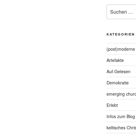
Suche
nach:
KATEGORIEN
(post)moderne 
Artefakte
Auf-Gelesen
Demokratie
emerging chur
Erlebt
Infos zum Blog
keltisches Chr