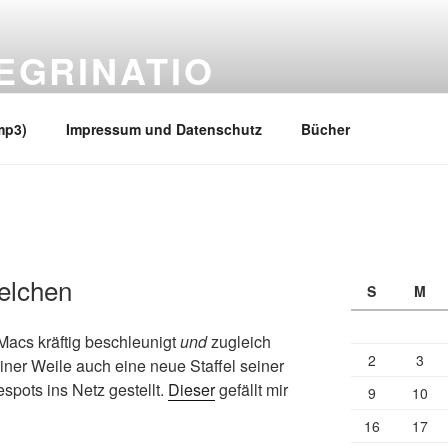
EGRINATIO
 Ufern
mp3)
Impressum und Datenschutz
Bücher
elchen
S
M
iMacs kräftig beschleunigt
und
zugleich
2
3
 einer Weile auch eine neue Staffel seiner
spots ins Netz gestellt.
Dieser
gefällt mir
9
10
16
17