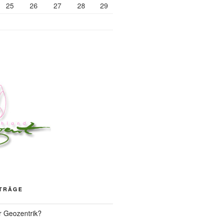
25
26
27
28
29
ITRÄGE
r Geozentrik?