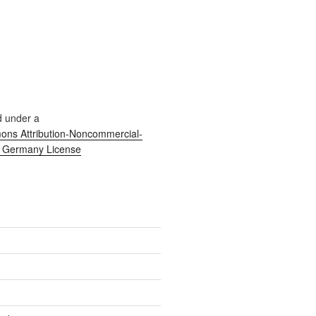
d under a
ns Attribution-Noncommercial-
0 Germany License