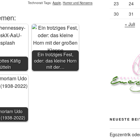
23
24
Technorati Tags:
Apple
,
Humor und Nonsens
30
31
emen:
« Juli
Ein trotziges Fest,
ttes Käfig
oder: das kleine Horn
rütteln
mit der…
moriam Udo
 (1938-2022)
NEUESTE BE
Egozentrik ode