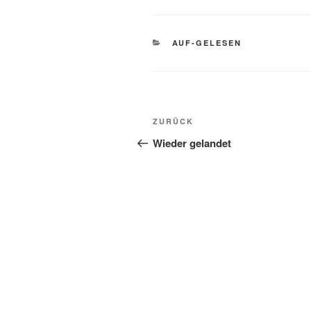
KATEGORIEN
AUF-GELESEN
Beitragsnavigation
Vorheriger
ZURÜCK
Beitrag
Wieder gelandet