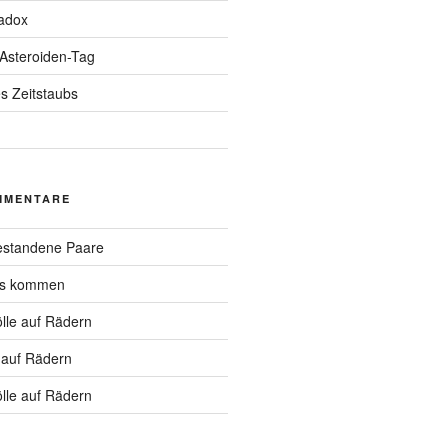
adox
 Asteroiden-Tag
s Zeitstaubs
MMENTARE
standene Paare
hs kommen
lle auf Rädern
 auf Rädern
lle auf Rädern