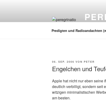
Zum
Inhalt
PER
springen
auf zu neuen
Predigten und Radioandachten (
VERÖFFENTLICHT
06. SEP. 2006
VON
PETER
AM
Engelchen und Teuf
Apple hat nicht nur eben seine 
deutlich verbilligt, sondern seit
witzigen minimalistischen Werbe
am besten.