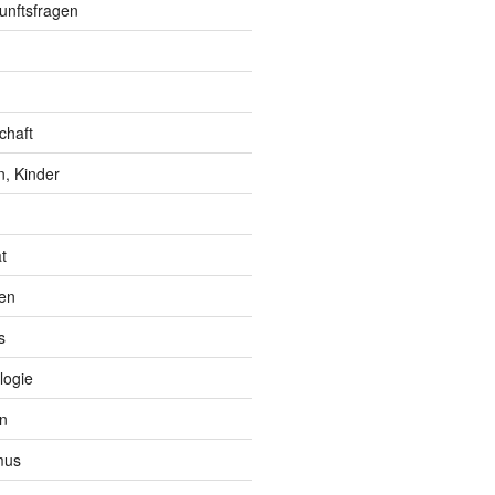
unftsfragen
chaft
, Kinder
t
en
s
logie
n
mus