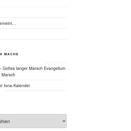
gemeint…
CH MACHE
Evangelium
r Marsch
Iona-Kalender