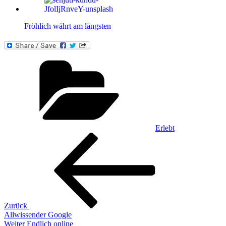
Fröhlich währt am längsten
Kategorien
Erlebt
Beitragsnavigation
Vorheriger
Beitrag
Zurück
Allwissender Google
Nächster
Weiter
Endlich online