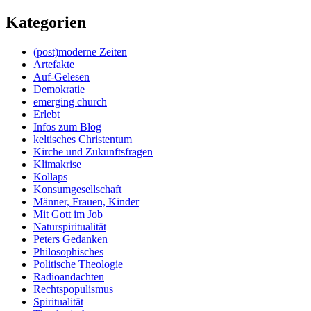
Kategorien
(post)moderne Zeiten
Artefakte
Auf-Gelesen
Demokratie
emerging church
Erlebt
Infos zum Blog
keltisches Christentum
Kirche und Zukunftsfragen
Klimakrise
Kollaps
Konsumgesellschaft
Männer, Frauen, Kinder
Mit Gott im Job
Naturspiritualität
Peters Gedanken
Philosophisches
Politische Theologie
Radioandachten
Rechtspopulismus
Spiritualität