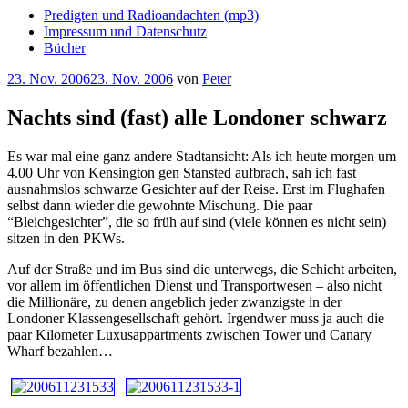
Predigten und Radioandachten (mp3)
Impressum und Datenschutz
Bücher
Veröffentlicht
23. Nov. 2006
23. Nov. 2006
von
Peter
am
Nachts sind (fast) alle Londoner schwarz
Es war mal eine ganz andere Stadtansicht: Als ich heute morgen um
4.00 Uhr von Kensington gen Stansted aufbrach, sah ich fast
ausnahmslos schwarze Gesichter auf der Reise. Erst im Flughafen
selbst dann wieder die gewohnte Mischung. Die paar
“Bleichgesichter”, die so früh auf sind (viele können es nicht sein)
sitzen in den PKWs.
Auf der Straße und im Bus sind die unterwegs, die Schicht arbeiten,
vor allem im öffentlichen Dienst und Transportwesen – also nicht
die Millionäre, zu denen angeblich jeder zwanzigste in der
Londoner Klassengesellschaft gehört. Irgendwer muss ja auch die
paar Kilometer Luxusappartments zwischen Tower und Canary
Wharf bezahlen…