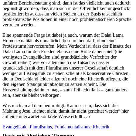
unfairer Berichterstattung sind, dann ist das vielleicht auch dadurch
begünstigt worden, dass man sich in der Öffentlichkeit ungeschickt
positioniert bzw. dass an vielen Stellen an der Basis tatsächlich
problematische Positionen in einer noch problematischeren Sprache
vertreten werden.
Eine spannende Frage ist dabei ja auch, warum der Dalai Lama
Homosexualität als unnatürlich beschreiben darf, ohne eine
Proteststurm hervorzurufen. Mein Verdacht ist, dass der Einsatz des
Dalai Lama für den Frieden ebenso eine Rolle dabei spielt (die
wenigsten Evangelikalen sind grundsätzliche Verfechter der
Gewaltfreiheit) wie vor allem auch die Tatsache, dass er
grundsätzlich mit dem Pluralismus unserer Gesellschaft deutlich
weniger auf Kriegsfuß zu stehen scheint als konservative Christen,
die in Deutschland leider allzu oft noch eine Rhetorik pflegen, die
den eigenen Standpunkt absolut zu setzen scheint. Die
Herzenshaltung dahinter mag – zum Teil jedenfalls – ganz anders
sein, aber sie bleibt verborgen.
Was mich an all dem beunruhigt: Kann es sein, dass sich die
Mahnung Jesu „richtet nicht, damit ihr nicht gerichtet werdet“ hier
auf eine unerwartet konkrete Weise erfüllt… ?
Evangelikale
,
Pluralismus
,
Fundamentalismus
,
Rhetorik
Posts mit ähnlichen Themen: