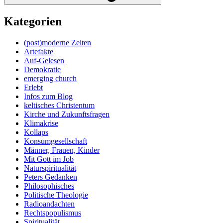
Kategorien
(post)moderne Zeiten
Artefakte
Auf-Gelesen
Demokratie
emerging church
Erlebt
Infos zum Blog
keltisches Christentum
Kirche und Zukunftsfragen
Klimakrise
Kollaps
Konsumgesellschaft
Männer, Frauen, Kinder
Mit Gott im Job
Naturspiritualität
Peters Gedanken
Philosophisches
Politische Theologie
Radioandachten
Rechtspopulismus
Spiritualität