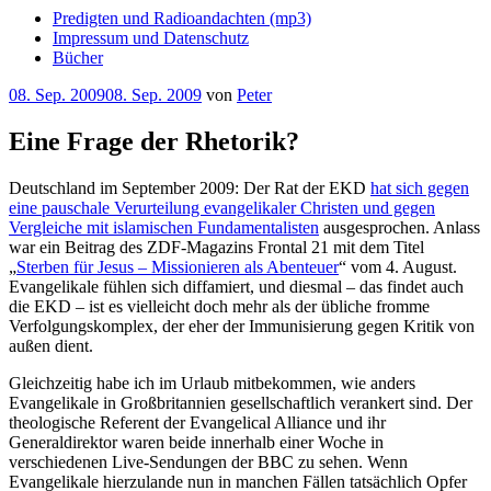
Predigten und Radioandachten (mp3)
Impressum und Datenschutz
Bücher
Veröffentlicht
08. Sep. 2009
08. Sep. 2009
von
Peter
am
Eine Frage der Rhetorik?
Deutschland im September 2009: Der Rat der EKD
hat sich gegen
eine pauschale Verurteilung evangelikaler Christen und gegen
Vergleiche mit islamischen Fundamentalisten
ausgesprochen. Anlass
war ein Beitrag des ZDF-Magazins Frontal 21 mit dem Titel
„
Sterben für Jesus – Missionieren als Abenteuer
“ vom 4. August.
Evangelikale fühlen sich diffamiert, und diesmal – das findet auch
die EKD – ist es vielleicht doch mehr als der übliche fromme
Verfolgungskomplex, der eher der Immunisierung gegen Kritik von
außen dient.
Gleichzeitig habe ich im Urlaub mitbekommen, wie anders
Evangelikale in Großbritannien gesellschaftlich verankert sind. Der
theologische Referent der Evangelical Alliance und ihr
Generaldirektor waren beide innerhalb einer Woche in
verschiedenen Live-Sendungen der BBC zu sehen. Wenn
Evangelikale hierzulande nun in manchen Fällen tatsächlich Opfer