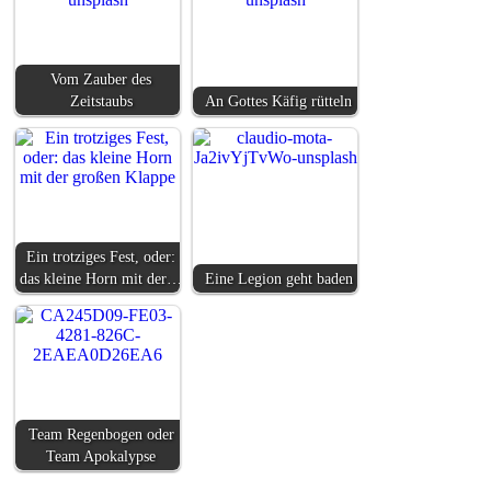
Vom Zauber des
Zeitstaubs
An Gottes Käfig rütteln
Ein trotziges Fest, oder:
das kleine Horn mit der…
Eine Legion geht baden
Team Regenbogen oder
Team Apokalypse