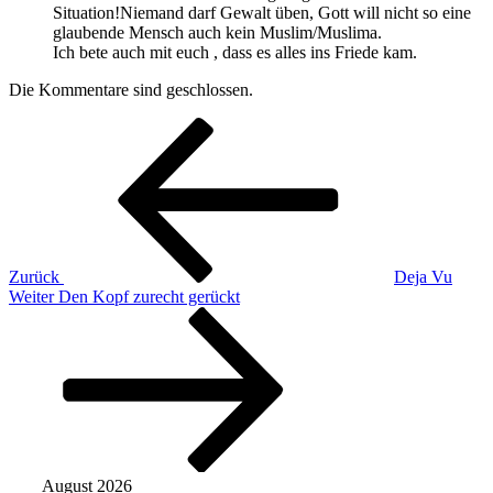
Situation!Niemand darf Gewalt üben, Gott will nicht so eine
glaubende Mensch auch kein Muslim/Muslima.
Ich bete auch mit euch , dass es alles ins Friede kam.
Die Kommentare sind geschlossen.
Beitragsnavigation
Vorheriger
Beitrag
Zurück
Deja Vu
Nächster
Weiter
Den Kopf zurecht gerückt
Beitrag
August 2026