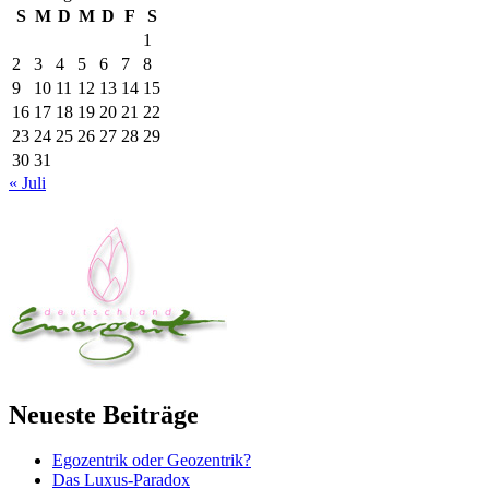
S
M
D
M
D
F
S
1
2
3
4
5
6
7
8
9
10
11
12
13
14
15
16
17
18
19
20
21
22
23
24
25
26
27
28
29
30
31
« Juli
Neueste Beiträge
Egozentrik oder Geozentrik?
Das Luxus-Paradox