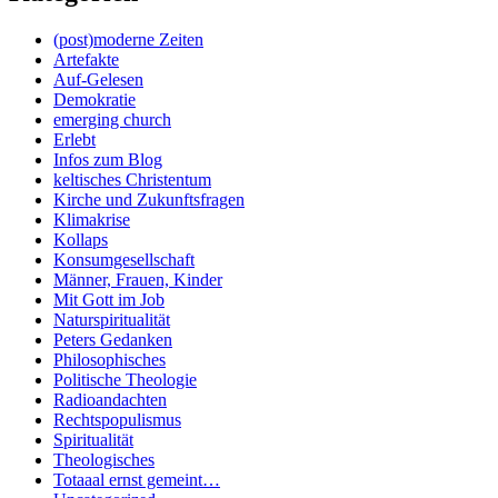
(post)moderne Zeiten
Artefakte
Auf-Gelesen
Demokratie
emerging church
Erlebt
Infos zum Blog
keltisches Christentum
Kirche und Zukunftsfragen
Klimakrise
Kollaps
Konsumgesellschaft
Männer, Frauen, Kinder
Mit Gott im Job
Naturspiritualität
Peters Gedanken
Philosophisches
Politische Theologie
Radioandachten
Rechtspopulismus
Spiritualität
Theologisches
Totaaal ernst gemeint…