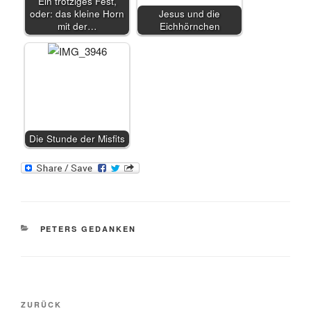
Ein trotziges Fest,
oder: das kleine Horn
Jesus und die
mit der…
Eichhörnchen
Die Stunde der Misfits
KATEGORIEN
PETERS GEDANKEN
Beitragsnavigation
Vorheriger
ZURÜCK