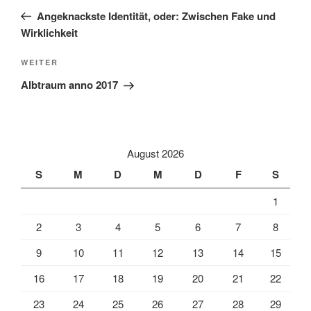
Beitrag
Angeknackste Identität, oder: Zwischen Fake und
Wirklichkeit
Nächster
WEITER
Beitrag
Albtraum anno 2017
August 2026
S
M
D
M
D
F
S
1
2
3
4
5
6
7
8
9
10
11
12
13
14
15
16
17
18
19
20
21
22
23
24
25
26
27
28
29