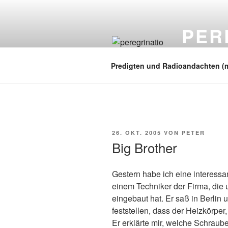
Zum
Inhalt
PER
springen
auf zu neuen
Predigten und Radioandachten (
VERÖFFENTLICHT
26. OKT. 2005
VON
PETER
AM
Big Brother
Gestern habe ich eine interessan
einem Techniker der Firma, die
eingebaut hat. Er saß in Berli
feststellen, dass der Heizkörper,
Er erklärte mir, welche Schraube