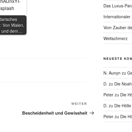
Das Luxus-Par
Internationaler
darisches
: Von Walen,
Vom Zauber de
 und dem…
Weltschmerz
NEUESTE KO
N. Aunyn
zu
Ge
D.
zu
Die Noa
Peter
zu
Die Hö
Nächster
WEITER
D.
zu
Die Hölle
Beitrag
Bescheidenheit und Gewissheit
Peter
zu
Die Hö