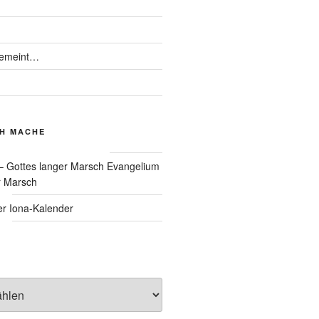
gemeint…
CH MACHE
Evangelium
r Marsch
Iona-Kalender