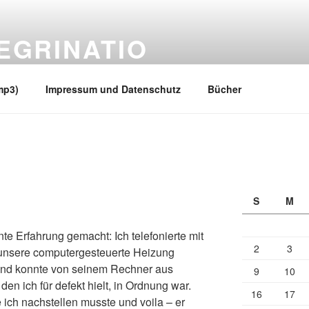
EGRINATIO
 Ufern
mp3)
Impressum und Datenschutz
Bücher
S
M
te Erfahrung gemacht: Ich telefonierte mit
2
3
 unsere computergesteuerte Heizung
n und konnte von seinem Rechner aus
9
10
 den ich für defekt hielt, in Ordnung war.
16
17
 ich nachstellen musste und voila – er