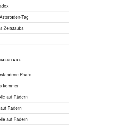
adox
 Asteroiden-Tag
s Zeitstaubs
MMENTARE
standene Paare
hs kommen
lle auf Rädern
 auf Rädern
lle auf Rädern