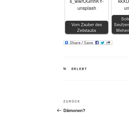
Soli
Vom Zauber des
Seufzen
Zeitstaubs
Wehen
KATEGORIEN
ERLEBT
Beitragsnavigation
Vorheriger
ZURÜCK
Beitrag
Dämonen?