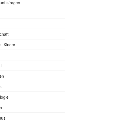
unftsfragen
chaft
, Kinder
t
en
s
logie
n
mus