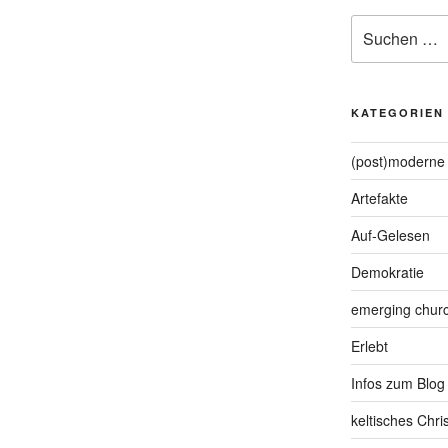
Suche
nach:
KATEGORIEN
(post)moderne 
Artefakte
Auf-Gelesen
Demokratie
emerging chur
Erlebt
Infos zum Blog
keltisches Chr