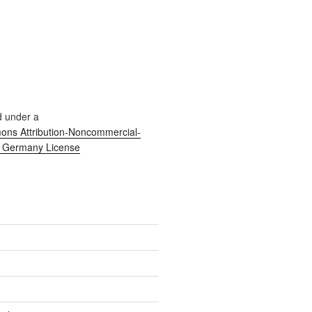
d under a
ns Attribution-Noncommercial-
0 Germany License