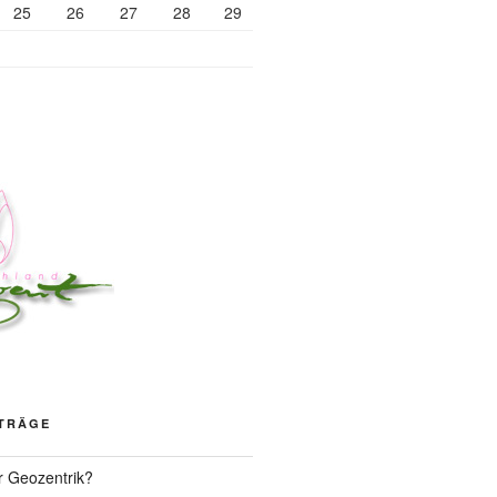
25
26
27
28
29
ITRÄGE
r Geozentrik?