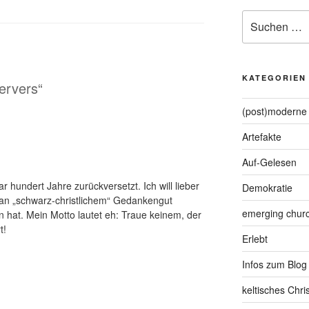
Suche
nach:
KATEGORIEN
ervers“
(post)moderne 
Artefakte
Auf-Gelesen
r hundert Jahre zurückversetzt. Ich will lieber
Demokratie
s an „schwarz-christlichem“ Gedankengut
emerging chur
 hat. Mein Motto lautet eh: Traue keinem, der
t!
Erlebt
Infos zum Blog
keltisches Chr