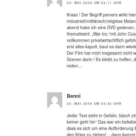
20. MAI 2009 UM 09:11 UHR
Krass ! Der Begriff pervers wirkt hie
industriell/militärisch/religiöse Me
abend habe ich eine DVD gedenen, d
thematisiert: „War inc.“mit John Cu
vollkommen privatwirtschftlich gef
erst alles kaputt, baut es dann wied
Der Film hat mich insgesamt nicht w
Szenen darin ! Es bleibt zu hoffen,
reden…
Benni
20. MAI 2009 UM 09:33 UHR
Jeder Text steht in Gefahr, falsch zit
keiner geht hin“ Das war ein belie
dass es sich um eine Aufforderung B
den Krieg zu ziehen! „..dann kommt d