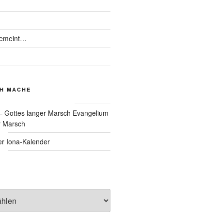
gemeint…
CH MACHE
Evangelium
r Marsch
Iona-Kalender