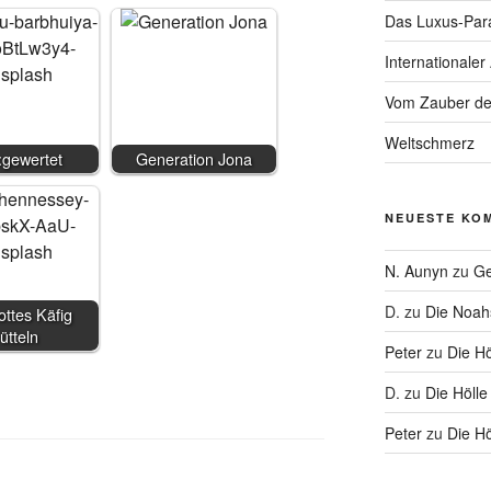
Das Luxus-Par
Internationaler
Vom Zauber de
Weltschmerz
:gewertet
Generation Jona
NEUESTE KO
N. Aunyn
zu
Ge
D.
zu
Die Noa
ttes Käfig
rütteln
Peter
zu
Die Hö
D.
zu
Die Hölle
Peter
zu
Die Hö