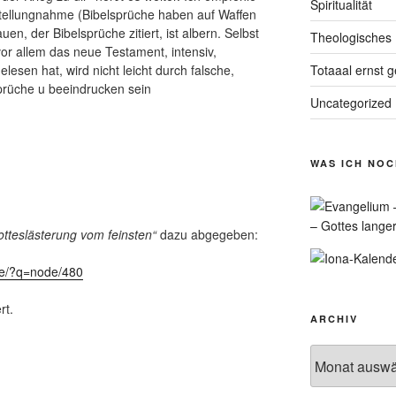
Spiritualität
Stellungnahme (Bibelsprüche haben auf Waffen
en, der Bibelsprüche zitiert, ist albern. Selbst
Theologisches
vor allem das neue Testament, intensiv,
Totaaal ernst 
esen hat, wird nicht leicht durch falsche,
Sprüche u beeindrucken sein
Uncategorized
WAS ICH NO
– Gottes lange
otteslästerung vom feinsten“
dazu abgegeben:
.de/?q=node/480
rt.
ARCHIV
Archiv