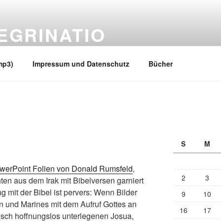
EGRINATIO
 Ufern
mp3)
Impressum und Datenschutz
Bücher
S
M
PowerPoint Folien von Donald Rumsfeld
,
2
3
ten aus dem Irak mit Bibelversen garniert
g mit der Bibel ist pervers: Wenn Bilder
9
10
und Marines mit dem Aufruf Gottes an
16
17
isch hoffnungslos unterlegenen Josua,