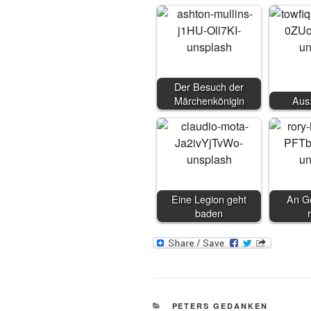
Der Besuch der
Märchenkönigin
Aus
Eine Legion geht
An Go
baden
KATEGORIEN
PETERS GEDANKEN