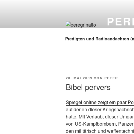
Zum
Inhalt
PER
springen
auf zu neuen
Predigten und Radioandachten (
VERÖFFENTLICHT
20. MAI 2009
VON
PETER
AM
Bibel pervers
Spiegel online zeigt ein paar 
auf denen dieser Kriegsnachrich
hatte. Mit Verlaub, dieser Umgan
von US-Kampfbombern, Panzern 
den militärisch und waffentechn