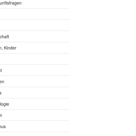
unftsfragen
chaft
, Kinder
t
en
s
logie
n
mus