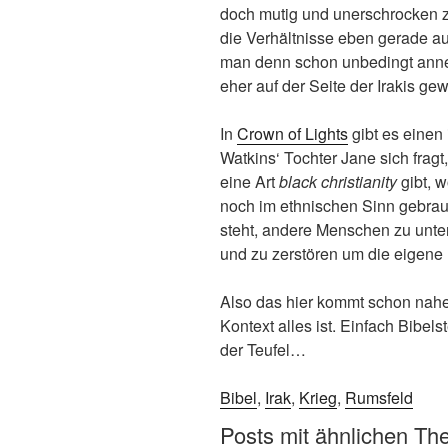
doch mutig und unerschrocken zu
die Verhältnisse eben gerade a
man denn schon unbedingt annehm
eher auf der Seite der Irakis ge
In
Crown of Lights
gibt es einen 
Watkins‘ Tochter Jane sich frag
eine Art
black christianity
gibt, 
noch im ethnischen Sinn gebrauc
steht, andere Menschen zu unte
und zu zerstören um die eigene
Also das hier kommt schon nahe
Kontext alles ist. Einfach Bibelst
der Teufel…
Bibel
,
Irak
,
Krieg
,
Rumsfeld
Posts mit ähnlichen Th