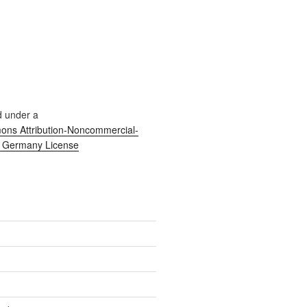
d under a
ns Attribution-Noncommercial-
0 Germany License