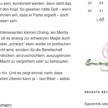
23
24
 sein, kombiniert werden, dann stellt das
uf den Kopf. So gesehen hätte Gott – wenn
30
31
en will, dass er Partei ergreift – doch
« Juli
wesen sein.
interessanten kleinen Dialog, wo Merrily
t, ob es analog zur schwarzen Magie auch
wobei „schwarz“ eben weder im politischen
ht wird, sondern für die Bereitschaft
rdrücken, einzuschüchtern, auszugrenzen
 Macht zu vergrößern oder zu behaupten.
 hin. Und es zeigt einmal mehr, dass
ellen zitieren kann ja – laut Bibel – selbst
NEUESTE BE
emen:
Egozentrik ode