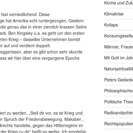
Kirche und Zuk
Klimakrise
r fast verniedlichend. Diese
lange hat Amerika echt runtergezogen. Gestern
Kollaps
ie genau das in einer ziemlich krassen Satire
sack, Ben Kingsley u.a. es geht um den ersten
Konsumgesells
ührten Krieg – dasselbe Unternehmen bombt
er auf und verdient doppelt.
Männer, Frauen
eggerissen, aber es gibt schon sehr skurrile
Mit Gott im Job
 dass wir hier über eine vergangene Epoche
Naturspiritualitä
Peters Gedank
Philosophische
Politische Theo
Radioandachte
iert zu werden. „Stell dir vor, es ist Krieg und
bter Spruch der Friedensbewegung. Makaber ,
Rechtspopulis
rechts handelte, gegen das Hiltlerregime im
er Krieg zu dir“ heißt es weiter. Ich empfehle