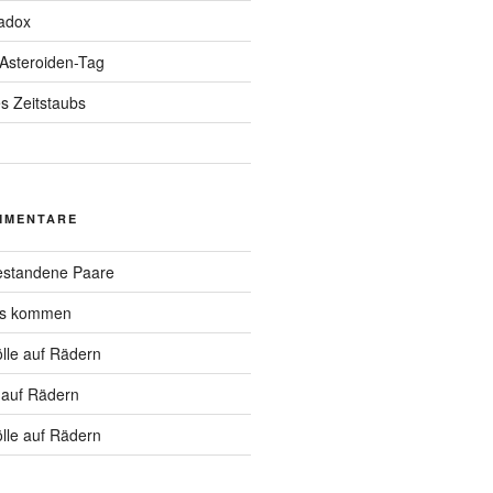
adox
 Asteroiden-Tag
s Zeitstaubs
MMENTARE
standene Paare
hs kommen
lle auf Rädern
 auf Rädern
lle auf Rädern