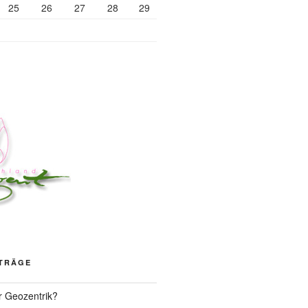
25
26
27
28
29
ITRÄGE
r Geozentrik?