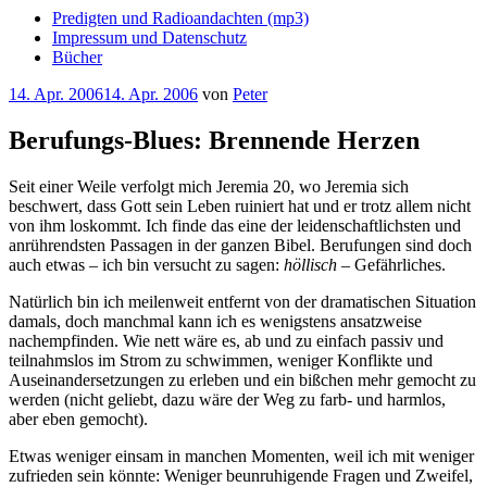
Predigten und Radioandachten (mp3)
Impressum und Datenschutz
Bücher
Veröffentlicht
14. Apr. 2006
14. Apr. 2006
von
Peter
am
Berufungs-Blues: Brennende Herzen
Seit einer Weile verfolgt mich Jeremia 20, wo Jeremia sich
beschwert, dass Gott sein Leben ruiniert hat und er trotz allem nicht
von ihm loskommt. Ich finde das eine der leidenschaftlichsten und
anrührendsten Passagen in der ganzen Bibel. Berufungen sind doch
auch etwas – ich bin versucht zu sagen:
höllisch
– Gefährliches.
Natürlich bin ich meilenweit entfernt von der dramatischen Situation
damals, doch manchmal kann ich es wenigstens ansatzweise
nachempfinden. Wie nett wäre es, ab und zu einfach passiv und
teilnahmslos im Strom zu schwimmen, weniger Konflikte und
Auseinandersetzungen zu erleben und ein bißchen mehr gemocht zu
werden (nicht geliebt, dazu wäre der Weg zu farb- und harmlos,
aber eben gemocht).
Etwas weniger einsam in manchen Momenten, weil ich mit weniger
zufrieden sein könnte: Weniger beunruhigende Fragen und Zweifel,