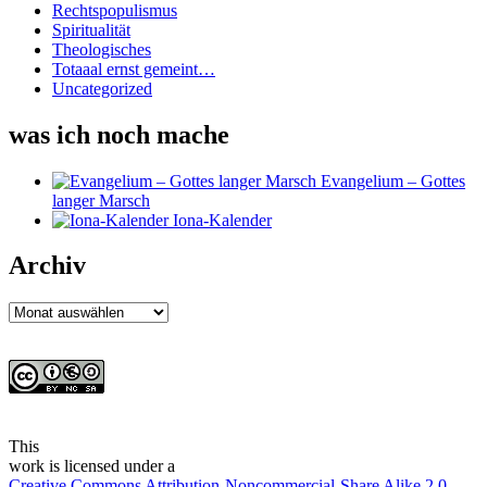
Rechtspopulismus
Spiritualität
Theologisches
Totaaal ernst gemeint…
Uncategorized
was ich noch mache
Evangelium – Gottes
langer Marsch
Iona-Kalender
Archiv
Archiv
This
work
is licensed under a
Creative Commons Attribution-Noncommercial-Share Alike 2.0