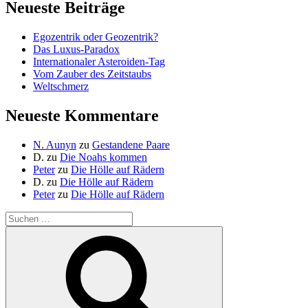
Neueste Beiträge
Egozentrik oder Geozentrik?
Das Luxus-Paradox
Internationaler Asteroiden-Tag
Vom Zauber des Zeitstaubs
Weltschmerz
Neueste Kommentare
N. Aunyn
zu
Gestandene Paare
D.
zu
Die Noahs kommen
Peter
zu
Die Hölle auf Rädern
D.
zu
Die Hölle auf Rädern
Peter
zu
Die Hölle auf Rädern
Suche
nach:
Suchen