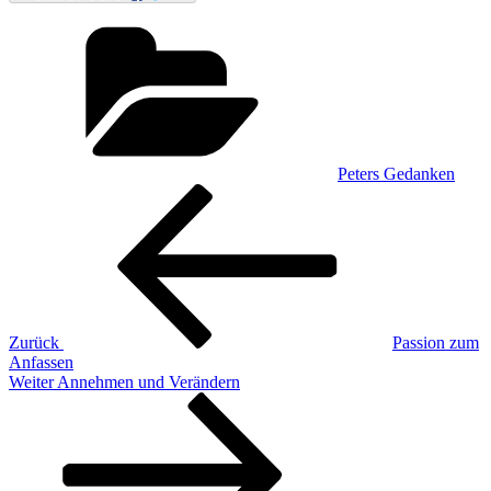
Kategorien
Peters Gedanken
Beitragsnavigation
Vorheriger
Beitrag
Zurück
Passion zum
Anfassen
Nächster
Weiter
Annehmen und Verändern
Beitrag