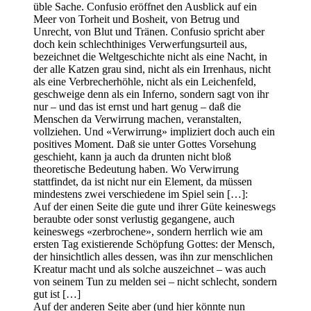
üble Sache. Confusio eröffnet den Ausblick auf ein
Meer von Torheit und Bosheit, von Betrug und
Unrecht, von Blut und Tränen. Confusio spricht aber
doch kein schlechthiniges Verwerfungsurteil aus,
bezeichnet die Weltgeschichte nicht als eine Nacht, in
der alle Katzen grau sind, nicht als ein Irrenhaus, nicht
als eine Verbrecherhöhle, nicht als ein Leichenfeld,
geschweige denn als ein Inferno, sondern sagt von ihr
nur – und das ist ernst und hart genug – daß die
Menschen da Verwirrung machen, veranstalten,
vollziehen. Und «Verwirrung» impliziert doch auch ein
positives Moment. Daß sie unter Gottes Vorsehung
geschieht, kann ja auch da drunten nicht bloß
theoretische Bedeutung haben. Wo Verwirrung
stattfindet, da ist nicht nur ein Element, da müssen
mindestens zwei verschiedene im Spiel sein […]:
Auf der einen Seite die gute und ihrer Güte keineswegs
beraubte oder sonst verlustig gegangene, auch
keineswegs «zerbrochene», sondern herrlich wie am
ersten Tag existierende Schöpfung Gottes: der Mensch,
der hinsichtlich alles dessen, was ihn zur menschlichen
Kreatur macht und als solche auszeichnet – was auch
von seinem Tun zu melden sei – nicht schlecht, sondern
gut ist […]
Auf der anderen Seite aber (und hier könnte nun