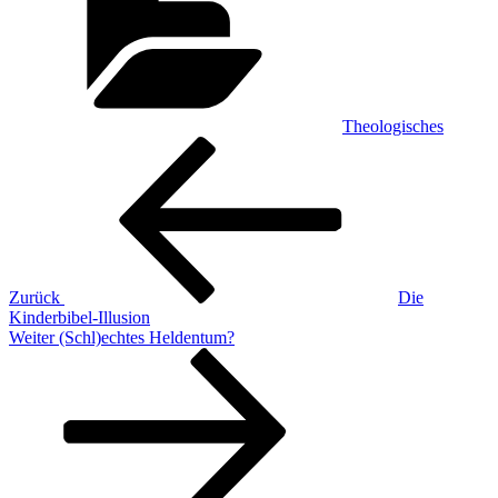
Theologisches
Beitragsnavigation
Vorheriger
Beitrag
Zurück
Die
Kinderbibel-Illusion
Nächster
Weiter
(Schl)echtes Heldentum?
Beitrag