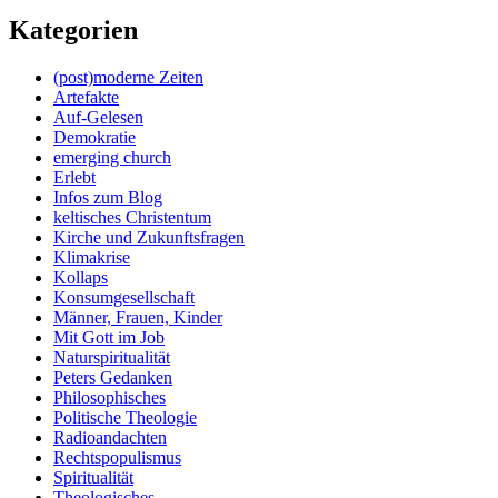
Kategorien
(post)moderne Zeiten
Artefakte
Auf-Gelesen
Demokratie
emerging church
Erlebt
Infos zum Blog
keltisches Christentum
Kirche und Zukunftsfragen
Klimakrise
Kollaps
Konsumgesellschaft
Männer, Frauen, Kinder
Mit Gott im Job
Naturspiritualität
Peters Gedanken
Philosophisches
Politische Theologie
Radioandachten
Rechtspopulismus
Spiritualität
Theologisches