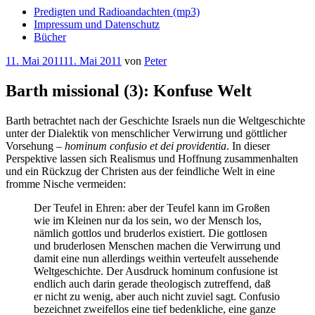
Predigten und Radioandachten (mp3)
Impressum und Datenschutz
Bücher
Veröffentlicht
11. Mai 2011
11. Mai 2011
von
Peter
am
Barth missional (3): Konfuse Welt
Barth betrachtet nach der Geschichte Israels nun die Weltgeschichte
unter der Dialektik von menschlicher Verwirrung und göttlicher
Vorsehung –
hominum confusio et dei providentia
. In dieser
Perspektive lassen sich Realismus und Hoffnung zusammenhalten
und ein Rückzug der Christen aus der feindliche Welt in eine
fromme Nische vermeiden:
Der Teufel in Ehren: aber der Teufel kann im Großen
wie im Kleinen nur da los sein, wo der Mensch los,
nämlich gottlos und bruderlos existiert. Die gottlosen
und bruderlosen Menschen machen die Verwirrung und
damit eine nun allerdings weithin verteufelt aussehende
Weltgeschichte. Der Ausdruck hominum confusione ist
endlich auch darin gerade theologisch zutreffend, daß
er nicht zu wenig, aber auch nicht zuviel sagt. Confusio
bezeichnet zweifellos eine tief bedenkliche, eine ganze