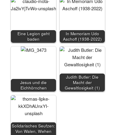
Eine Legion geht
In Memoriam Udo
baden
Aschoff (1938-2022)
Judith Butler: Die
Jesus und die
Macht der
Eichhörnchen
Gewaltlosigkeit (1)
Solidarisches Seufzen:
Von Walen, Wehen