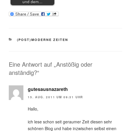
und dem…
KATEGORIEN
(POST)MODERNE ZEITEN
Eine Antwort auf „Anstößig oder
anständig?“
gutesausnazareth
15. AUG. 2011 UM 09:31 UHR
Hallo,
ich lese schon seit geraumer Zeit diesen sehr
schönen Blog und habe inzwischen selbst einen