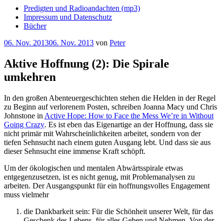
Predigten und Radioandachten (mp3)
Impressum und Datenschutz
Bücher
Veröffentlicht
06. Nov. 2013
06. Nov. 2013
von
Peter
am
Aktive Hoffnung (2): Die Spirale
umkehren
In den großen Abenteuergeschichten stehen die Helden in der Regel
zu Beginn auf verlorenem Posten, schreiben Joanna Macy und Chris
Johnstone in
Active Hope: How to Face the Mess We’re in Without
Going Crazy
. Es ist eben das Eigenartige an der Hoffnung, dass sie
nicht primär mit Wahrscheinlichkeiten arbeitet, sondern von der
tiefen Sehnsucht nach einem guten Ausgang lebt. Und dass sie aus
dieser Sehnsucht eine immense Kraft schöpft.
Um der ökologischen und mentalen Abwärtsspirale etwas
entgegenzusetzen, ist es nicht genug, mit Problemanalysen zu
arbeiten. Der Ausgangspunkt für ein hoffnungsvolles Engagement
muss vielmehr
die Dankbarkeit sein: Für die Schönheit unserer Welt, für das
Geschenk des Lebens, für alles Geben und Nehmen. Von der