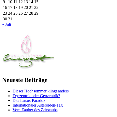
9
10
11
12
13
14
15
16
17
18
19
20
21
22
23
24
25
26
27
28
29
30
31
« Juli
Neueste Beiträge
Dieser Hochsommer klingt anders
Egozentrik oder Geozentrik?
Das Luxus-Paradox
Internationaler Asteroiden-Tag
Vom Zauber des Zeitstaubs