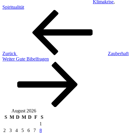
Klimakrise
,
Spiritualität
Beitragsnavigation
Vorheriger
Beitrag
Zurück
Zauberhaft
Nächster
Weiter
Gute Bibelfragen
Beitrag
August 2026
S
M
D
M
D
F
S
1
2
3
4
5
6
7
8