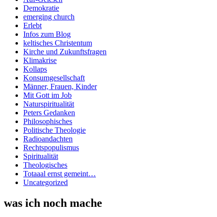
Demokratie
emerging church
Erlebt
Infos zum Blog
keltisches Christentum
Kirche und Zukunftsfragen
Klimakrise
Kollaps
Konsumgesellschaft
Männer, Frauen, Kinder
Mit Gott im Job
Naturspiritualität
Peters Gedanken
Philosophisches
Politische Theologie
Radioandachten
Rechtspopulismus
Spiritualität
Theologisches
Totaaal ernst gemeint…
Uncategorized
was ich noch mache