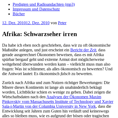
Predigten und Radioandachten (mp3)
Impressum und Datenschutz
Bücher
Veröffentlicht
12. Dez. 2010
12. Dez. 2010
von
Peter
am
Afrika: Schwarzseher irren
Da habe ich eben noch geschrieben, dass wir zu oft ökonomische
Maßstäbe anlegen, und just erscheint ein
Bericht der
Zeit
, dass
gerade ausgerechnet Ökonomen beweisen, dass es mit Afrika
spürbar bergauf geht und extreme Armut dort möglicherweise
weitgehend überwunden werden kann – vielleicht muss man also
fragen: Was ist schlimmer, als alles ökonomisch zu bewerten? Und
die Antwort lautet: Es ökonomisch
falsch
zu bewerten.
Zurück nach Afrika und zum Nutzen richtiger Bewertungen: Die
Misere dieses Kontinents ist lange als unabänderlich beklagt
worden, Lichtblicke schien es wenige zu geben. Dabei zeigen die
Wirtschaftsdaten nach den
Analysen der Ökonomen Maxim
Pinkovskiy vom Massachusetts Institute of Technology und Xavier
Sala-i-Martin von der Columbia University in New York
, dass die
Entwicklung seit Jahren zum Guten hin verläuft und keineswegs
alles so bleiben muss, wie es aufgrund der bösen oder tragischen