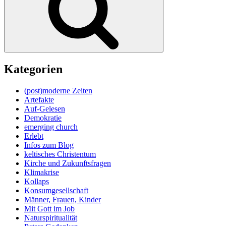
Kategorien
(post)moderne Zeiten
Artefakte
Auf-Gelesen
Demokratie
emerging church
Erlebt
Infos zum Blog
keltisches Christentum
Kirche und Zukunftsfragen
Klimakrise
Kollaps
Konsumgesellschaft
Männer, Frauen, Kinder
Mit Gott im Job
Naturspiritualität