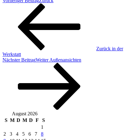
Vorheriger Beitrag
Zurück
Zurück in der
Werkstatt
Nächster Beitrag
Weiter
Außenansichten
August 2026
S
M
D
M
D
F
S
1
2
3
4
5
6
7
8