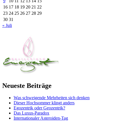
9
10
11
12
13
14
15
16
17
18
19
20
21
22
23
24
25
26
27
28
29
30
31
« Juli
Neueste Beiträge
Was schweigende Mehrheiten sich denken
Dieser Hochsommer klingt anders
Egozentrik oder Geozentrik?
Das Luxus-Paradox
Internationaler Asteroiden-Tag