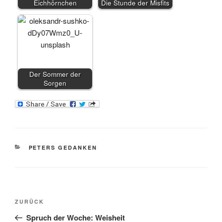
Eichhörnchen
Die Stunde der Misfits
Der Sommer der
Sorgen
KATEGORIEN
PETERS GEDANKEN
Beitragsnavigation
Vorheriger
ZURÜCK
Beitrag
Spruch der Woche: Weisheit