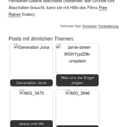
Fernseher-Galerie abschaltet (Nebenbei: wer Gründe fürs
Abschalten braucht, kann sie mit Hilfe des Films
Free
Rainer
finden).
Technorati Tags:
Fernsehen
,
Fernbedienung
Posts mit ähnlichen Themen:
Was uns die Engel
Generation Jona
zeigen
Jesus und die