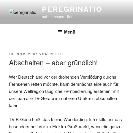
Zum
PEREGRINATIO
Inhalt
auf zu neuen Ufern
springen
Menü
VERÖFFENTLICHT
13. NOV. 2007
VON
PETER
AM
Abschalten – aber gründlich!
Wer Deutschland vor der drohenden Verblödung durchs
Fernsehen retten möchte, kann demnächst eine auch für
unsere Weltregion taugliche Fernbedienung erstehen,
mit
der man alle TV-Geräte im näheren Umkreis abschalten
kann
.
TV-B-Gone heißt das kleine Wunderding. Ich stelle mir das
besonders nett vor im Elektro-Großmarkt, wenn die ganze