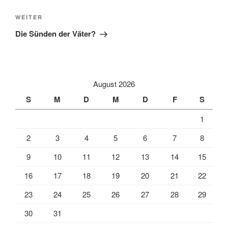
Nächster
WEITER
Beitrag
Die Sünden der Väter?
August 2026
S
M
D
M
D
F
S
1
2
3
4
5
6
7
8
9
10
11
12
13
14
15
16
17
18
19
20
21
22
23
24
25
26
27
28
29
30
31