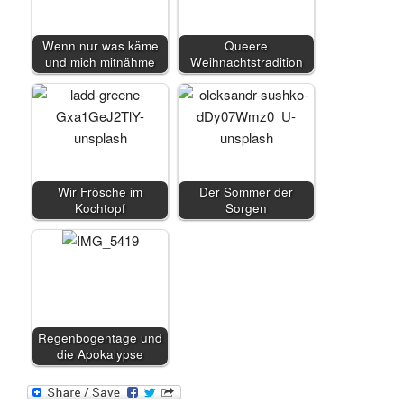
Wenn nur was käme
Queere
und mich mitnähme
Weihnachtstradition
Wir Frösche im
Der Sommer der
Kochtopf
Sorgen
Regenbogentage und
die Apokalypse