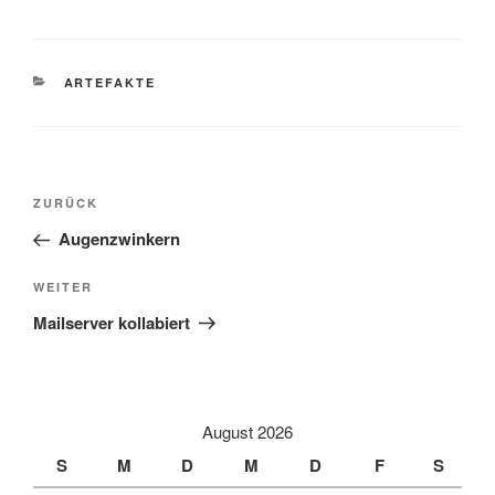
KATEGORIEN
ARTEFAKTE
Beitragsnavigation
Vorheriger
ZURÜCK
Beitrag
Augenzwinkern
Nächster
WEITER
Beitrag
Mailserver kollabiert
August 2026
S
M
D
M
D
F
S