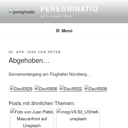
Zum
PEREGRINATIO
Inhalt
auf zu neuen Ufern
springen
Menü
VERÖFFENTLICHT
06. APR. 2006
VON
PETER
AM
Abgehoben…
Sonnenuntergang am Flughafen Nürnberg…
Posts mit ähnlichen Themen: