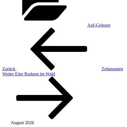
Auf-Gelesen
Beitragsnavigation
Vorheriger
Beitrag
Zurück
Zeitansagen
Nächster
Weiter
Eine Rodung im Wald
Beitrag
August 2026