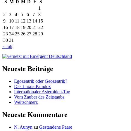
S
M
D
M
D
F
S
1
2
3
4
5
6
7
8
9
10
11
12
13
14
15
16
17
18
19
20
21
22
23
24
25
26
27
28
29
30
31
« Juli
Neueste Beiträge
Egozentrik oder Geozentrik?
Das Luxus-Paradox
Internationaler Asteroiden-Tag
Vom Zauber des Zeitstaubs
Weltschmerz
Neueste Kommentare
N. Aunyn
zu
Gestandene Paare