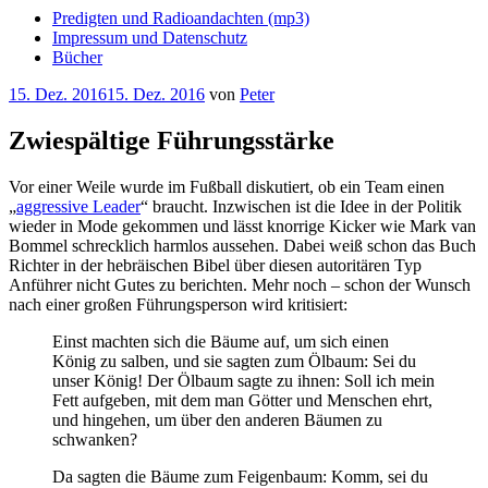
Predigten und Radioandachten (mp3)
Impressum und Datenschutz
Bücher
Veröffentlicht
15. Dez. 2016
15. Dez. 2016
von
Peter
am
Zwiespältige Führungsstärke
Vor einer Weile wurde im Fußball diskutiert, ob ein Team einen
„
aggressive Leader
“ braucht. Inzwischen ist die Idee in der Politik
wieder in Mode gekommen und lässt knorrige Kicker wie Mark van
Bommel schrecklich harmlos aussehen. Dabei weiß schon das Buch
Richter in der hebräischen Bibel über diesen autoritären Typ
Anführer nicht Gutes zu berichten. Mehr noch – schon der Wunsch
nach einer großen Führungsperson wird kritisiert:
Einst machten sich die Bäume auf, um sich einen
König zu salben, und sie sagten zum Ölbaum: Sei du
unser König! Der Ölbaum sagte zu ihnen: Soll ich mein
Fett aufgeben, mit dem man Götter und Menschen ehrt,
und hingehen, um über den anderen Bäumen zu
schwanken?
Da sagten die Bäume zum Feigenbaum: Komm, sei du