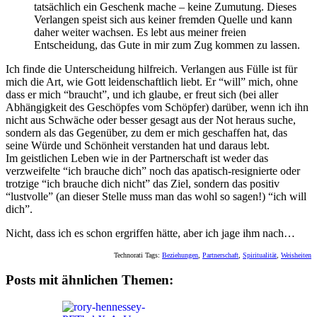
tatsächlich ein Geschenk mache – keine Zumutung. Dieses
Verlangen speist sich aus keiner fremden Quelle und kann
daher weiter wachsen. Es lebt aus meiner freien
Entscheidung, das Gute in mir zum Zug kommen zu lassen.
Ich finde die Unterscheidung hilfreich. Verlangen aus Fülle ist für
mich die Art, wie Gott leidenschaftlich liebt. Er “will” mich, ohne
dass er mich “braucht”, und ich glaube, er freut sich (bei aller
Abhängigkeit des Geschöpfes vom Schöpfer) darüber, wenn ich ihn
nicht aus Schwäche oder besser gesagt aus der Not heraus suche,
sondern als das Gegenüber, zu dem er mich geschaffen hat, das
seine Würde und Schönheit verstanden hat und daraus lebt.
Im geistlichen Leben wie in der Partnerschaft ist weder das
verzweifelte “ich brauche dich” noch das apatisch-resignierte oder
trotzige “ich brauche dich nicht” das Ziel, sondern das positiv
“lustvolle” (an dieser Stelle muss man das wohl so sagen!) “ich will
dich”.
Nicht, dass ich es schon ergriffen hätte, aber ich jage ihm nach…
Technorati Tags:
Beziehungen
,
Partnerschaft
,
Spiritualität
,
Weisheiten
Posts mit ähnlichen Themen: