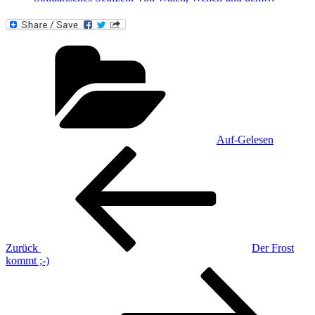
Kategorien
Auf-Gelesen
Beitragsnavigation
Vorheriger
Beitrag
Zurück
Der Frost
kommt ;-)
Nächster
Beitrag