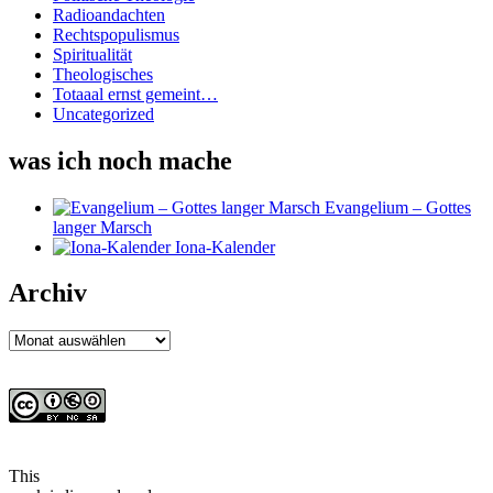
Radioandachten
Rechtspopulismus
Spiritualität
Theologisches
Totaaal ernst gemeint…
Uncategorized
was ich noch mache
Evangelium – Gottes
langer Marsch
Iona-Kalender
Archiv
Archiv
This