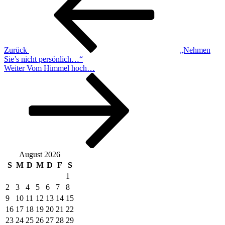
Zurück
„Nehmen
Sie’s nicht persönlich…“
Nächster
Weiter
Vom Himmel hoch…
Beitrag
August 2026
S
M
D
M
D
F
S
1
2
3
4
5
6
7
8
9
10
11
12
13
14
15
16
17
18
19
20
21
22
23
24
25
26
27
28
29