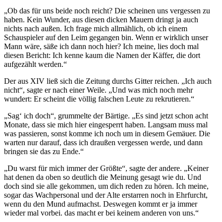
„Ob das für uns beide noch reicht? Die scheinen uns vergessen zu
haben. Kein Wunder, aus diesen dicken Mauern dringt ja auch
nichts nach außen. Ich frage mich allmählich, ob ich einem
Schauspieler auf den Leim gegangen bin. Wenn er wirklich unser
Mann wäre, säße ich dann noch hier? Ich meine, lies doch mal
diesen Bericht: Ich kenne kaum die Namen der Käffer, die dort
aufgezählt werden.“
Der aus XIV ließ sich die Zeitung durchs Gitter reichen. „Ich auch
nicht“, sagte er nach einer Weile. „Und was mich noch mehr
wundert: Er scheint die völlig falschen Leute zu rekrutieren.“
„Sag‘ ich doch“, grummelte der Bärtige. „Es sind jetzt schon acht
Monate, dass sie mich hier eingesperrt haben. Langsam muss mal
was passieren, sonst komme ich noch um in diesem Gemäuer. Die
warten nur darauf, dass ich draußen vergessen werde, und dann
bringen sie das zu Ende.“
„Du warst für mich immer der Größte“, sagte der andere. „Keiner
hat denen da oben so deutlich die Meinung gesagt wie du. Und
doch sind sie alle gekommen, um dich reden zu hören. Ich meine,
sogar das Wachpersonal und der Alte erstarren noch in Ehrfurcht,
wenn du den Mund aufmachst. Deswegen kommt er ja immer
wieder mal vorbei. das macht er bei keinem anderen von uns.“