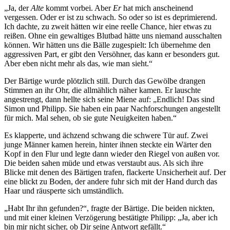
„Ja, der
Alte
kommt vorbei. Aber
E
r
hat mich anscheinend
vergessen. Oder er ist zu schwach. So oder so ist es deprimierend.
Ich dachte, zu zweit hätten wir eine reelle Chance, hier etwas zu
reißen. Ohne ein gewaltiges Blutbad hätte uns niemand ausschalten
können. Wir hätten uns die Bälle zugespielt: Ich übernehme den
aggressiven Part, er gibt den Versöhner, das kann er besonders gut.
Aber eben nicht mehr als das, wie man sieht.“
Der Bärtige wurde plötzlich still. Durch das Gewölbe drangen
Stimmen an ihr Ohr, die allmählich näher kamen. Er lauschte
angestrengt, dann hellte sich seine Miene auf: „Endlich! Das sind
Simon und Philipp. Sie haben ein paar Nachforschungen angestellt
für mich. Mal sehen, ob sie gute Neuigkeiten haben.“
Es klapperte, und ächzend schwang die schwere Tür auf. Zwei
junge Männer kamen herein, hinter ihnen steckte ein Wärter den
Kopf in den Flur und legte dann wieder den Riegel von außen vor.
Die beiden sahen müde und etwas verstaubt aus. Als sich ihre
Blicke mit denen des Bärtigen trafen, flackerte Unsicherheit auf. Der
eine blickt zu Boden, der andere fuhr sich mit der Hand durch das
Haar und räusperte sich umständlich.
„Habt Ihr ihn gefunden?“, fragte der Bärtige. Die beiden nickten,
und mit einer kleinen Verzögerung bestätigte Philipp: „Ja, aber ich
bin mir nicht sicher, ob Dir seine Antwort gefällt.“