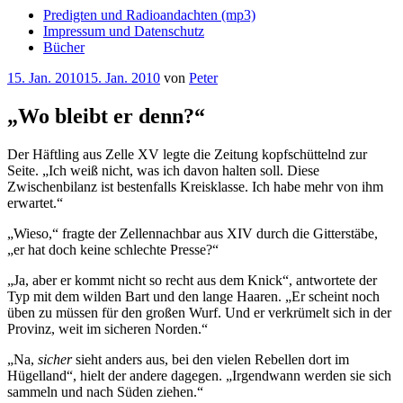
Predigten und Radioandachten (mp3)
Impressum und Datenschutz
Bücher
Veröffentlicht
15. Jan. 2010
15. Jan. 2010
von
Peter
am
„Wo bleibt er denn?“
Der Häftling aus Zelle XV legte die Zeitung kopfschüttelnd zur
Seite. „Ich weiß nicht, was ich davon halten soll. Diese
Zwischenbilanz ist bestenfalls Kreisklasse. Ich habe mehr von ihm
erwartet.“
„Wieso,“ fragte der Zellennachbar aus XIV durch die Gitterstäbe,
„er hat doch keine schlechte Presse?“
„Ja, aber er kommt nicht so recht aus dem Knick“, antwortete der
Typ mit dem wilden Bart und den lange Haaren. „Er scheint noch
üben zu müssen für den großen Wurf. Und er verkrümelt sich in der
Provinz, weit im sicheren Norden.“
„Na,
sicher
sieht anders aus, bei den vielen Rebellen dort im
Hügelland“, hielt der andere dagegen. „Irgendwann werden sie sich
sammeln und nach Süden ziehen.“