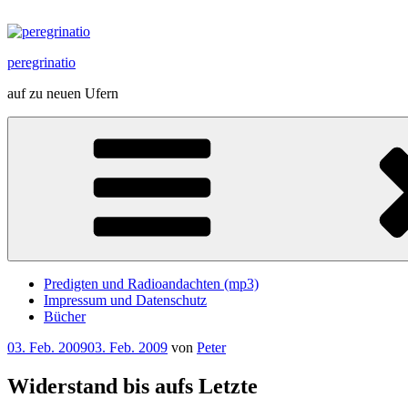
Zum
Inhalt
springen
peregrinatio
auf zu neuen Ufern
Predigten und Radioandachten (mp3)
Impressum und Datenschutz
Bücher
Veröffentlicht
03. Feb. 2009
03. Feb. 2009
von
Peter
am
Widerstand bis aufs Letzte