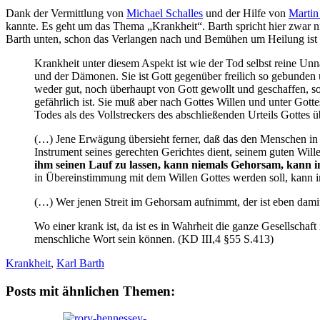
Dank der Vermittlung von
Michael Schalles
und der Hilfe von
Martin
kannte. Es geht um das Thema „Krankheit“. Barth spricht hier zwar n
Barth unten, schon das Verlangen nach und Bemühen um Heilung ist ges
Krankheit unter diesem Aspekt ist wie der Tod selbst reine 
und der Dämonen. Sie ist Gott gegenüber freilich so gebunden 
weder gut, noch überhaupt von Gott gewollt und geschaffen, son
gefährlich ist. Sie muß aber nach Gottes Willen und unter Go
Todes als des Vollstreckers des abschließenden Urteils Gottes 
(…) Jene Erwägung übersieht ferner, daß das den Menschen in
Instrument seines gerechten Gerichtes dient, seinem guten Wil
ihm seinen Lauf zu lassen, kann niemals Gehorsam, kann 
in Übereinstimmung mit dem Willen Gottes werden soll, kann im
(…) Wer jenen Streit im Gehorsam aufnimmt, der ist eben damit
Wo einer krank ist, da ist es in Wahrheit die ganze Gesellscha
menschliche Wort sein können. (KD III,4 §55 S.413)
Krankheit
,
Karl Barth
Posts mit ähnlichen Themen: