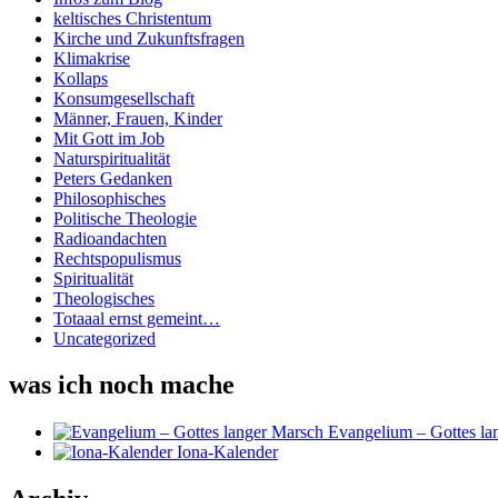
keltisches Christentum
Kirche und Zukunftsfragen
Klimakrise
Kollaps
Konsumgesellschaft
Männer, Frauen, Kinder
Mit Gott im Job
Naturspiritualität
Peters Gedanken
Philosophisches
Politische Theologie
Radioandachten
Rechtspopulismus
Spiritualität
Theologisches
Totaaal ernst gemeint…
Uncategorized
was ich noch mache
Evangelium – Gottes la
Iona-Kalender