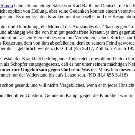
 Simon
habe ich nun einige Sätze von Karl Barth auf Deutsch, die ich 
icht explizit von Heilung, aber seine Gedanken können einem verantwo
und. Es überlässt den Kranken nicht sich selbst und der Resignation, u
Unnatur und Unordnung, ein Moment des Aufstandes des Chaos gegen G
und abhängig wie die von ihm gut geschaffene Kreatur, ja ihm gegenüb
dern nur als ein Element des von ihm Verneinten, seines Reiches zur Li
ttes Regierung dem von ihm abgefallenen, dem zu seinem Feind geword
über ihn – gefährlich werden. (KD III,4 §55 S.417, Zollikon-Zürich 195
 Gestalt der Krankheit bedrängende Todesreich, obwohl und indem ihm
len als Schöpfer entgegengesetzt, daß es nur unter seinem mächtigen N
immer nur Ungehorsam gegen Gott sein.
Was der Mensch in diesem g
mer nur der Widerstand bis aufs Letzte sein. (KD III,4 §55 S.418)
 schon gesund, und will nichts Vergebliches, wenn er in jeder Hinsich
ft in allen ihren Gliedern. Gerade im Kampf gegen die Krankheit wird n