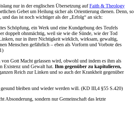
bislang nur in der englischen Übersetzung auf
Faith & Theology
rtlichen Gebet um Heilung sicher als Orientierung dienen. Denn, so
nd das ist noch wichtiger als der „Erfolg“ an sich:
ottes Schöpfung, ein Werk und eine Kundgebung des Teufels
er doppelt ohnmächtig, weil sie wie die Sünde, wie der Tod
nken, nur in ihrer Nichtigkeit wirklich, wirksam, gewaltig,
enen Menschen gefährlich – eben als Vorform und Vorbote des
1)
 von Gott Macht gelassen wird, obwohl und indem es ihm als
ein Existenz und Gewalt hat.
Ihm gegenüber zu kapitulieren,
anzen Reich zur Linken und so auch der Krankheit gegenüber
t gesund bleiben und wieder werden will. (KD III,4 §55 S.420)
icht Absonderung, sondern nur Gemeinschaft das letzte