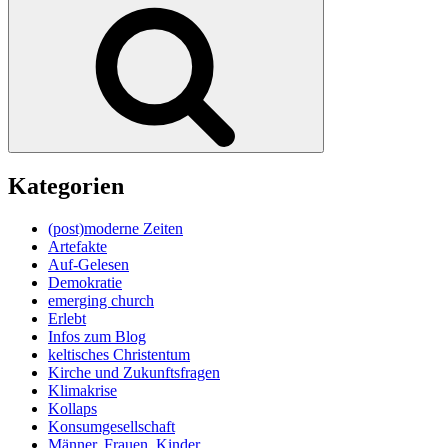
Suchen
Kategorien
(post)moderne Zeiten
Artefakte
Auf-Gelesen
Demokratie
emerging church
Erlebt
Infos zum Blog
keltisches Christentum
Kirche und Zukunftsfragen
Klimakrise
Kollaps
Konsumgesellschaft
Männer, Frauen, Kinder