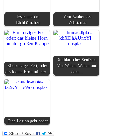
Jesus und die
Vom Zauber des
Eichhörnchen
Zeitstaubs
Solidarisches Seufzen:
Ein trotziges Fest, oder:
Von Walen, Wehen und
das kleine Horn mit der…
dem…
Eine Legion geht baden