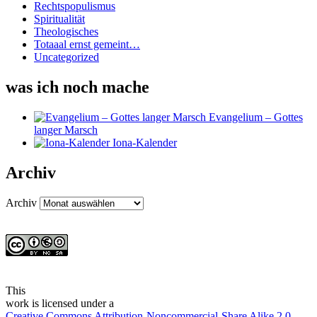
Rechtspopulismus
Spiritualität
Theologisches
Totaaal ernst gemeint…
Uncategorized
was ich noch mache
Evangelium – Gottes
langer Marsch
Iona-Kalender
Archiv
Archiv
This
work
is licensed under a
Creative Commons Attribution-Noncommercial-Share Alike 2.0