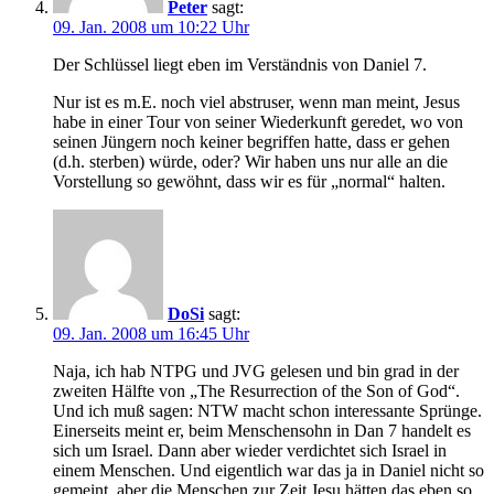
Peter
sagt:
09. Jan. 2008 um 10:22 Uhr
Der Schlüssel liegt eben im Verständnis von Daniel 7.
Nur ist es m.E. noch viel abstruser, wenn man meint, Jesus
habe in einer Tour von seiner Wiederkunft geredet, wo von
seinen Jüngern noch keiner begriffen hatte, dass er gehen
(d.h. sterben) würde, oder? Wir haben uns nur alle an die
Vorstellung so gewöhnt, dass wir es für „normal“ halten.
DoSi
sagt:
09. Jan. 2008 um 16:45 Uhr
Naja, ich hab NTPG und JVG gelesen und bin grad in der
zweiten Hälfte von „The Resurrection of the Son of God“.
Und ich muß sagen: NTW macht schon interessante Sprünge.
Einerseits meint er, beim Menschensohn in Dan 7 handelt es
sich um Israel. Dann aber wieder verdichtet sich Israel in
einem Menschen. Und eigentlich war das ja in Daniel nicht so
gemeint, aber die Menschen zur Zeit Jesu hätten das eben so