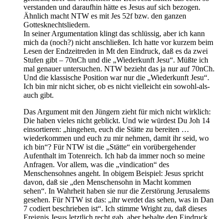
verstanden und daraufhin hätte es Jesus auf sich bezogen.
Ähnlich macht NTW es mit Jes 52f bzw. den ganzen
Gottesknechtsliedern.
In seiner Argumentation klingt das schlüssig, aber ich kann
mich da (noch?) nicht anschließen. Ich hatte vor kurzem beim
Lesen der Endzeitreden in Mt den Eindruck, daß es da zwei
Stufen gibt – 70nCh und die „Wiederkunft Jesu“. Müßte ich
mal genauer untersuchen. NTW bezieht das ja nur auf 70nCh.
Und die klassische Position war nur die „Wiederkunft Jesu“.
Ich bin mir nicht sicher, ob es nicht vielleicht ein sowohl-als-
auch gibt.
Das Argument mit den Jüngern zieht für mich nicht wirklich:
Die haben vieles nicht geblickt. Und wie würdest Du Joh 14
einsortieren: „hingehen, euch die Stätte zu bereiten …
wiederkommen und euch zu mir nehmen, damit ihr seid, wo
ich bin“? Für NTW ist die „Stätte“ ein vorübergehender
Aufenthalt im Totenreich. Ich hab da immer noch so meine
Anfragen. Vor allem, was die „vindication“ des
Menschensohnes angeht. In obigem Beispiel: Jesus spricht
davon, daß sie „den Menschensohn in Macht kommen
sehen“. In Wahrheit haben sie nur die Zerstörung Jerusalems
gesehen. Für NTW ist das: „ihr werdet das sehen, was in Dan
7 codiert beschrieben ist“. Ich stimme Wright zu, daß dieses
Ereignis Jesus letztlich recht gab, aber behalte den Eindruck,