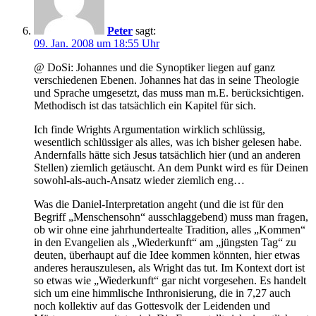
Peter
sagt:
09. Jan. 2008 um 18:55 Uhr
@ DoSi: Johannes und die Synoptiker liegen auf ganz
verschiedenen Ebenen. Johannes hat das in seine Theologie
und Sprache umgesetzt, das muss man m.E. berücksichtigen.
Methodisch ist das tatsächlich ein Kapitel für sich.
Ich finde Wrights Argumentation wirklich schlüssig,
wesentlich schlüssiger als alles, was ich bisher gelesen habe.
Andernfalls hätte sich Jesus tatsächlich hier (und an anderen
Stellen) ziemlich getäuscht. An dem Punkt wird es für Deinen
sowohl-als-auch-Ansatz wieder ziemlich eng…
Was die Daniel-Interpretation angeht (und die ist für den
Begriff „Menschensohn“ ausschlaggebend) muss man fragen,
ob wir ohne eine jahrhundertealte Tradition, alles „Kommen“
in den Evangelien als „Wiederkunft“ am „jüngsten Tag“ zu
deuten, überhaupt auf die Idee kommen könnten, hier etwas
anderes herauszulesen, als Wright das tut. Im Kontext dort ist
so etwas wie „Wiederkunft“ gar nicht vorgesehen. Es handelt
sich um eine himmlische Inthronisierung, die in 7,27 auch
noch kollektiv auf das Gottesvolk der Leidenden und