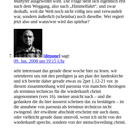
Märtyrer ausgeweitet wird. Die Frage stellt sich eigentlich erst
nach dem Weggang, also nach „Himmelfahrt“, und zwar
deshalb, weil die Welt noch nicht völlig neu und verwandelt
war, sondern äußerlich (scheinbar) noch dieselbe. Wer regiert
jetzt also und wann/wie wird das spürbar?
[depone]
sagt:
09. Jan. 2008 um 19:15 Uhr
sehr interessant das gerade diese woche hier zu lesen. wir
orientieren uns mit den predigten ja am plan der landeskirche
und ich bereite daher gerade etwas zu 2pet 1,12-21 vor. in
diesem zusammenhang wird parousia von manchen theologen
als terminus technicus für die wiederkunft christi
angenommen (vers 16). meiner ansicht nach – und die
gedanken die du hier äusserst scheinen das zu bestätigen – ist
die annahme von parousia als terminus technicus nicht
zwingend. der erwähnte abschnitt erscheint mir auch dann,
oder vielleicht gerade dann sinnvoll, wenn ich nicht von der
wiederkunft spreche, sondern von der menschwerdung christi.