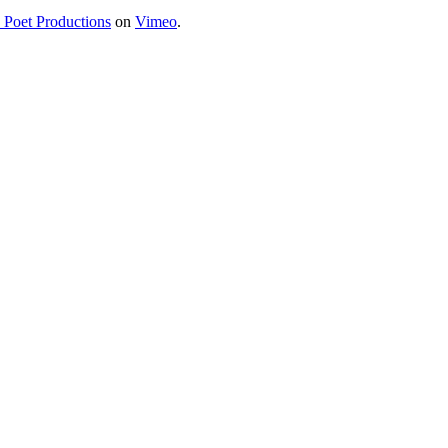
a Poet Productions
on
Vimeo
.