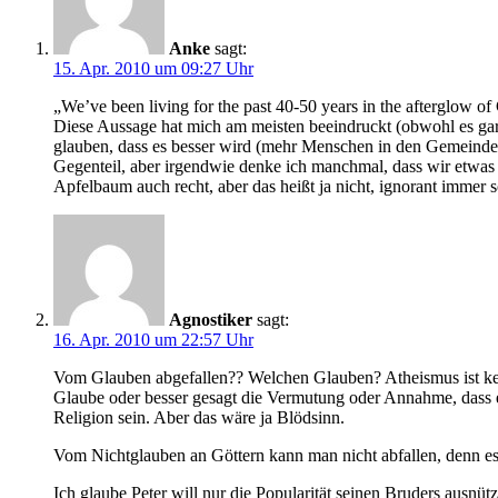
Anke
sagt:
15. Apr. 2010 um 09:27 Uhr
„We’ve been living for the past 40-50 years in the afterglow of C
Diese Aussage hat mich am meisten beeindruckt (obwohl es gar n
glauben, dass es besser wird (mehr Menschen in den Gemeinden, 
Gegenteil, aber irgendwie denke ich manchmal, dass wir etwas b
Apfelbaum auch recht, aber das heißt ja nicht, ignorant immer 
Agnostiker
sagt:
16. Apr. 2010 um 22:57 Uhr
Vom Glauben abgefallen?? Welchen Glauben? Atheismus ist kein
Glaube oder besser gesagt die Vermutung oder Annahme, dass es 
Religion sein. Aber das wäre ja Blödsinn.
Vom Nichtglauben an Göttern kann man nicht abfallen, denn es 
Ich glaube Peter will nur die Popularität seinen Bruders ausnü