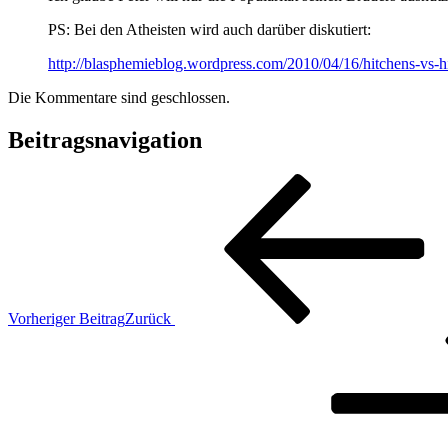
PS: Bei den Atheisten wird auch darüber diskutiert:
http://blasphemieblog.wordpress.com/2010/04/16/hitchens-vs-h
Die Kommentare sind geschlossen.
Beitragsnavigation
Vorheriger Beitrag
Zurück