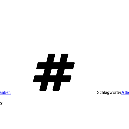
danken
Schlagwörter
Ath
“