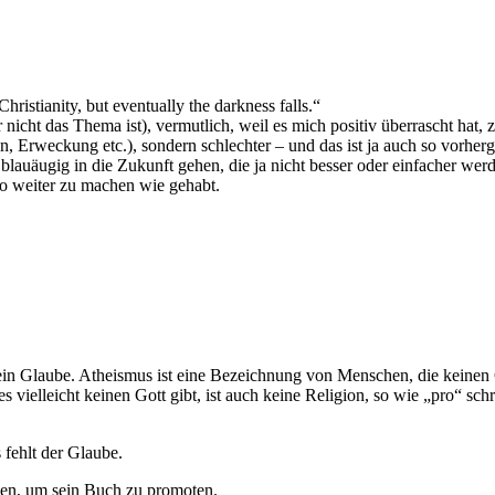
hristianity, but eventually the darkness falls.“
icht das Thema ist), vermutlich, weil es mich positiv überrascht hat, z
Erweckung etc.), sondern schlechter – und das ist ja auch so vorherges
lauäugig in die Zukunft gehen, die ja nicht besser oder einfacher wer
so weiter zu machen wie gehabt.
 Glaube. Atheismus ist eine Bezeichnung von Menschen, die keinen Gl
vielleicht keinen Gott gibt, ist auch keine Religion, so wie „pro“ sc
fehlt der Glaube.
tzen, um sein Buch zu promoten.