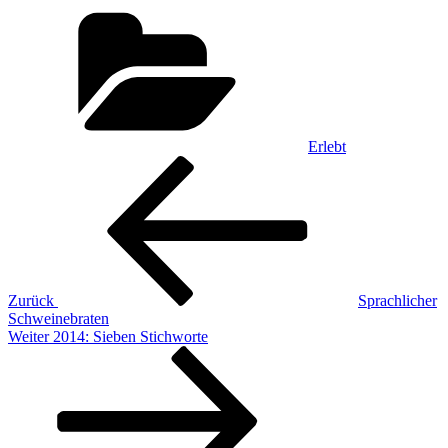
Kategorien
Erlebt
Beitragsnavigation
Vorheriger
Beitrag
Zurück
Sprachlicher
Schweinebraten
Nächster
Weiter
2014: Sieben Stichworte
Beitrag