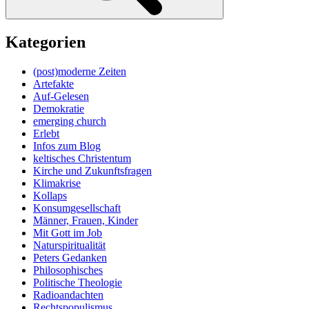
Kategorien
(post)moderne Zeiten
Artefakte
Auf-Gelesen
Demokratie
emerging church
Erlebt
Infos zum Blog
keltisches Christentum
Kirche und Zukunftsfragen
Klimakrise
Kollaps
Konsumgesellschaft
Männer, Frauen, Kinder
Mit Gott im Job
Naturspiritualität
Peters Gedanken
Philosophisches
Politische Theologie
Radioandachten
Rechtspopulismus