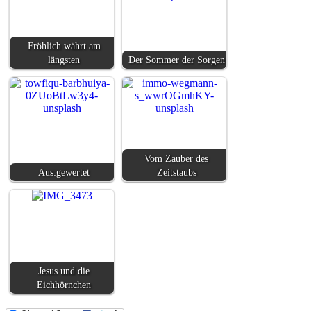
Fröhlich währt am
längsten
Der Sommer der Sorgen
Vom Zauber des
Aus:gewertet
Zeitstaubs
Jesus und die
Eichhörnchen