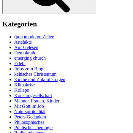
Kategorien
(post)moderne Zeiten
Artefakte
Auf-Gelesen
Demokratie
emerging church
Erlebt
Infos zum Blog
keltisches Christentum
Kirche und Zukunftsfragen
Klimakrise
Kollaps
Konsumgesellschaft
Männer, Frauen, Kinder
Mit Gott im Job
Naturspiritualität
Peters Gedanken
Philosophisches
Politische Theologie
Radioandachten