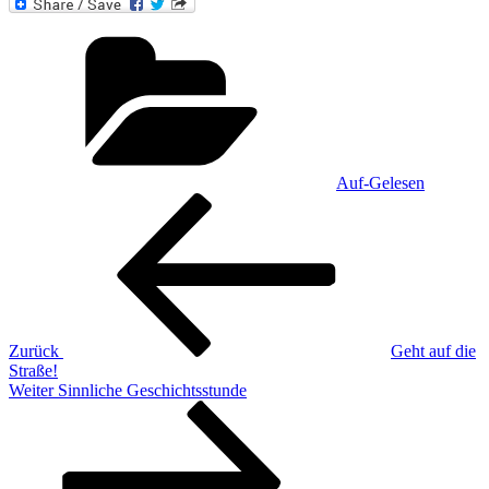
Kategorien
Auf-Gelesen
Beitragsnavigation
Vorheriger
Beitrag
Zurück
Geht auf die
Straße!
Nächster
Weiter
Sinnliche Geschichtsstunde
Beitrag