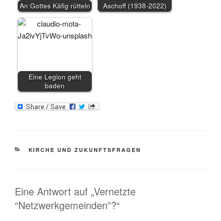
An Gottes Käfig rütteln
Aschoff (1938-2022)
Eine Legion geht
baden
KATEGORIEN
KIRCHE UND ZUKUNFTSFRAGEN
Eine Antwort auf „Vernetzte
“Netzwerkgemeinden”?“