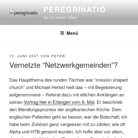
Zum
PEREGRINATIO
Inhalt
auf zu neuen Ufern
springen
Menü
VERÖFFENTLICHT
13. JUNI 2007
VON
PETER
AM
Vernetzte “Netzwerkgemeinden”?
Das Hauptthema des runden Tisches war “mission shaped
church” und Michael Herbst hielt das – mit Begeisterung
aufgenommene – Referat dazu mit etlichen Anklängen an
seinen
Vortrag hier in Erlangen vom 6. Mai
. Er beschrieb
den Wandlungsprozess der anglikanischen Kirche: Dem
englischen Patienten geht es besser, war die Botschaft; ich
habe beim Zuhören ganz vergessen mit zu zählen, wie oft
Alpha und HTB genannt wurden. Ich hoffe aber vor allem,