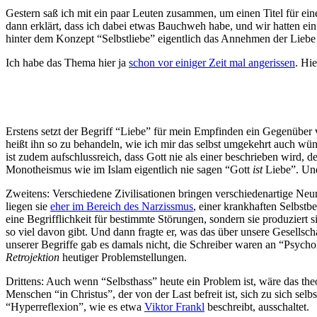
Gestern saß ich mit ein paar Leuten zusammen, um einen Titel für ei
dann erklärt, dass ich dabei etwas Bauchweh habe, und wir hatten ein
hinter dem Konzept “Selbstliebe” eigentlich das Annehmen der Liebe 
Ich habe das Thema hier ja
schon vor einiger Zeit mal angerissen
. Hi
Erstens setzt der Begriff “Liebe” für mein Empfinden ein Gegenüber
heißt ihn so zu behandeln, wie ich mir das selbst umgekehrt auch wün
ist zudem aufschlussreich, dass Gott nie als einer beschrieben wird, d
Monotheismus wie im Islam eigentlich nie sagen “Gott
ist
Liebe”. Und
Zweitens: Verschiedene Zivilisationen bringen verschiedenartige Neu
liegen sie
eher im Bereich des Narzissmus
, einer krankhaften Selbstb
eine Begrifflichkeit für bestimmte Störungen, sondern sie produziert
so viel davon gibt. Und dann fragte er, was das über unsere Gesellsc
unserer Begriffe gab es damals nicht, die Schreiber waren an “Psycho
Retrojektion
heutiger Problemstellungen.
Drittens: Auch wenn “Selbsthass” heute ein Problem ist, wäre das th
Menschen “in Christus”, der von der Last befreit ist, sich zu sich selb
“Hyperreflexion”, wie es etwa
Viktor Frankl
beschreibt, ausschaltet.