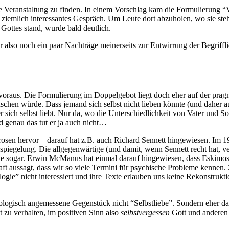
ne Veranstaltung zu finden. In einem Vorschlag kam die Formulierung 
 ziemlich interessantes Gespräch. Um Leute dort abzuholen, wo sie ste
Gottes stand, wurde bald deutlich.
er also noch ein paar Nachträge meinerseits zur Entwirrung der Begriffl
 voraus. Die Formulierung im Doppelgebot liegt doch eher auf der prag
schen würde. Dass jemand sich selbst nicht lieben könnte (und daher au
er sich selbst liebt. Nur da, wo die Unterschiedlichkeit von Vater und S
 genau das tut er ja auch nicht…
rosen hervor – darauf hat z.B. auch Richard Sennett hingewiesen. Im 1
espiegelung. Die allgegenwärtige (und damit, wenn Sennett recht hat, ve
 sie sogar. Erwin McManus hat einmal darauf hingewiesen, dass Eskimos
haft aussagt, dass wir so viele Termini für psychische Probleme kennen
logie” nicht interessiert und ihre Texte erlauben uns keine Rekonstrukt
eologisch angemessene Gegenstück nicht “Selbstliebe”. Sondern eher d
st zu verhalten, im positiven Sinn also
selbstvergessen
Gott und anderen