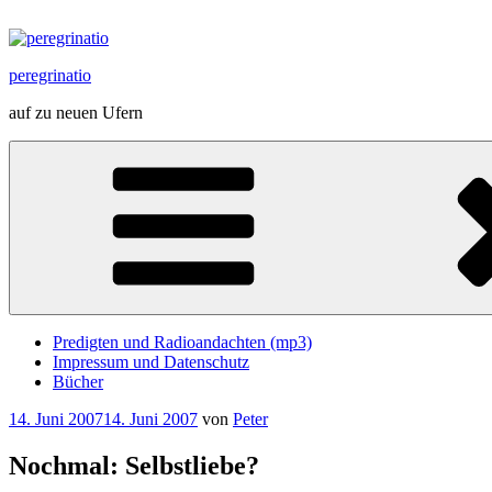
Zum
Inhalt
springen
peregrinatio
auf zu neuen Ufern
Predigten und Radioandachten (mp3)
Impressum und Datenschutz
Bücher
Veröffentlicht
14. Juni 2007
14. Juni 2007
von
Peter
am
Nochmal: Selbstliebe?