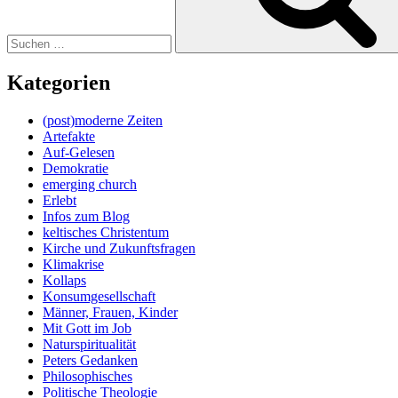
Kategorien
(post)moderne Zeiten
Artefakte
Auf-Gelesen
Demokratie
emerging church
Erlebt
Infos zum Blog
keltisches Christentum
Kirche und Zukunftsfragen
Klimakrise
Kollaps
Konsumgesellschaft
Männer, Frauen, Kinder
Mit Gott im Job
Naturspiritualität
Peters Gedanken
Philosophisches
Politische Theologie