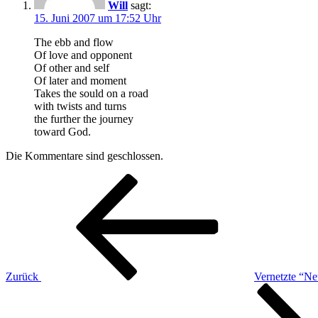
Will
sagt:
15. Juni 2007 um 17:52 Uhr
The ebb and flow
Of love and opponent
Of other and self
Of later and moment
Takes the sould on a road
with twists and turns
the further the journey
toward God.
Die Kommentare sind geschlossen.
Beitragsnavigation
Vorheriger
Beitrag
Zurück
Vernetzte “N
Nächster
Beitrag