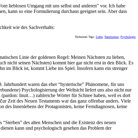
“Vom lieblosen Umgang mit uns selbst und anderen” vor. Ich habe
hen, kann so eine Formulierung durchaus geeignet sein. Aber dass
ichkeit wie des Sachverhalts:
Technorati Tags:
Liebe
,
Narzissmus
,
Psychologie
matischen Linie der goldenen Regel: Meinen Nächsten zu lieben,
ch nicht seinen Nächsten) kommt hier gar nicht erst in den Blick. Es
ohn im Blick ist, kommt Liebe ins Spiel. Insofern kann ein strenger
9. Jahrhundert waren das eher “hysterische” Phänomene, für uns
rbundene) Psychologisierung der Weltsicht liefert uns also nicht nur
 (pardon: Inuit…) zahlreiche Wörter für Schnee haben, weil es dort
. Zur Zeit des Neuen Testaments war das ganz offenbar anders. Viele
ion des Innenlebens der Protagonisten, keine Ferndiagnosen, keine
as “Sterben” des alten Menschen und die Existenz des neuen
 dienen kann und psychologisch gesehen das Problem der