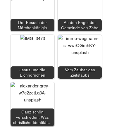
Der Besuch der
An den Engel der
Märchenkönigin
Gemeinde von Zabo
Jesus und die
Vom Zauber des
Eichhörnchen
Zeitstaubs
Ganz schön
verschieden: Was
christliche Identität…