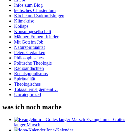
Infos zum Blog
keltisches Christentum
Kirche und Zukunftsfragen
Klimakrise
Kollaps
Konsumgesellschaft
Männer, Frauen, Kinder
Mit Gott im Job
Naturspiritualität
Peters Gedanken
Philosophisches
Politische Theologie
Radioandachten
Rechtspopulismus
Spiritualität
Theologisches
Totaaal ernst gemeint…
Uncategorized
was ich noch mache
Evangelium – Gottes
langer Marsch
Iona-Kalender