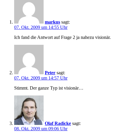
markus
sagt:
07. Okt. 2009 um 14:55 Uhr
Ich fand die Antwort auf Frage 2 ja nahezu visionär.
Peter
sagt:
07. Okt. 2009 um 14:57 Uhr
Stimmt. Der ganze Typ ist visionär…
Olaf Radicke
sagt:
08. Okt. 2009 um 09:06 Uhr