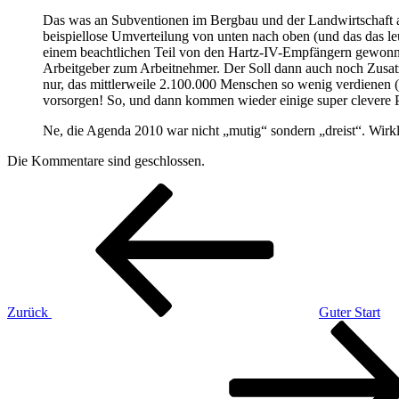
Das was an Subventionen im Bergbau und der Landwirtschaft 
beispiellose Umverteilung von unten nach oben (und das das le
einem beachtlichen Teil von den Hartz-IV-Empfängern gewon
Arbeitgeber zum Arbeitnehmer. Der Soll dann auch noch Zusatz
nur, das mittlerweile 2.100.000 Menschen so wenig verdienen (
vorsorgen! So, und dann kommen wieder einige super clevere Poli
Ne, die Agenda 2010 war nicht „mutig“ sondern „dreist“. Wirkl
Die Kommentare sind geschlossen.
Beitragsnavigation
Vorheriger
Beitrag
Zurück
Guter Start
Nächster
Beitrag