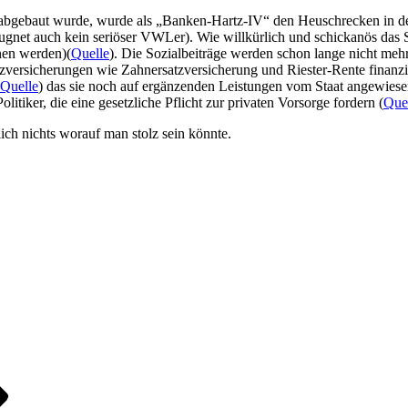
abgebaut wurde, wurde als „Banken-Hartz-IV“ den Heuschrecken in de
ugnet auch kein seriöser VWLer). Wie willkürlich und schickanös das S
nen werden)(
Quelle
). Die Sozialbeiträge werden schon lange nicht meh
versicherungen wie Zahnersatzversicherung und Riester-Rente finanzie
Quelle
) das sie noch auf ergänzenden Leistungen vom Staat angewiesen
tiker, die eine gesetzliche Pflicht zur privaten Vorsorge fordern (
Que
ich nichts worauf man stolz sein könnte.