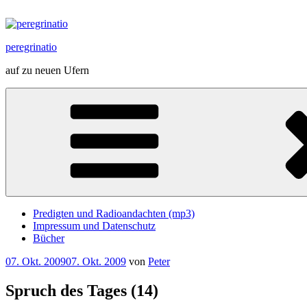
Zum
Inhalt
springen
peregrinatio
auf zu neuen Ufern
Predigten und Radioandachten (mp3)
Impressum und Datenschutz
Bücher
Veröffentlicht
07. Okt. 2009
07. Okt. 2009
von
Peter
am
Spruch des Tages (14)