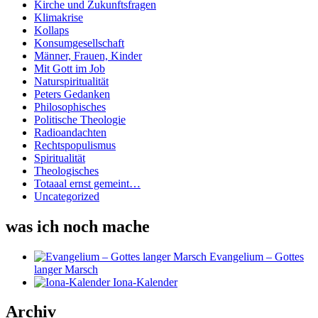
Kirche und Zukunftsfragen
Klimakrise
Kollaps
Konsumgesellschaft
Männer, Frauen, Kinder
Mit Gott im Job
Naturspiritualität
Peters Gedanken
Philosophisches
Politische Theologie
Radioandachten
Rechtspopulismus
Spiritualität
Theologisches
Totaaal ernst gemeint…
Uncategorized
was ich noch mache
Evangelium – Gottes
langer Marsch
Iona-Kalender
Archiv