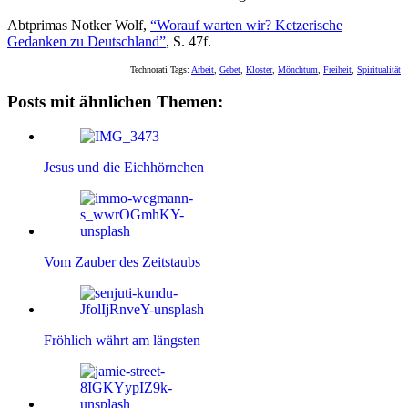
Abtprimas Notker Wolf,
“Worauf warten wir? Ketzerische
Gedanken zu Deutschland”
, S. 47f.
Technorati Tags:
Arbeit
,
Gebet
,
Kloster
,
Mönchtum
,
Freiheit
,
Spiritualität
Posts mit ähnlichen Themen:
Jesus und die Eichhörnchen
Vom Zauber des Zeitstaubs
Fröhlich währt am längsten