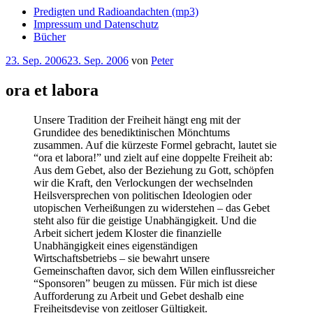
Predigten und Radioandachten (mp3)
Impressum und Datenschutz
Bücher
Veröffentlicht
23. Sep. 2006
23. Sep. 2006
von
Peter
am
ora et labora
Unsere Tradition der Freiheit hängt eng mit der
Grundidee des benediktinischen Mönchtums
zusammen. Auf die kürzeste Formel gebracht, lautet sie
“ora et labora!” und zielt auf eine doppelte Freiheit ab:
Aus dem Gebet, also der Beziehung zu Gott, schöpfen
wir die Kraft, den Verlockungen der wechselnden
Heilsversprechen von politischen Ideologien oder
utopischen Verheißungen zu widerstehen – das Gebet
steht also für die geistige Unabhängigkeit. Und die
Arbeit sichert jedem Kloster die finanzielle
Unabhängigkeit eines eigenständigen
Wirtschaftsbetriebs – sie bewahrt unsere
Gemeinschaften davor, sich dem Willen einflussreicher
“Sponsoren” beugen zu müssen. Für mich ist diese
Aufforderung zu Arbeit und Gebet deshalb eine
Freiheitsdevise von zeitloser Gültigkeit.