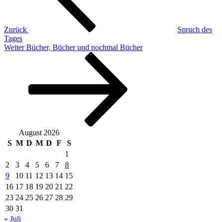
Zurück
Spruch des
Tages
Nächster
Weiter
Bücher, Bücher und nochmal Bücher
Beitrag
August 2026
S
M
D
M
D
F
S
1
2
3
4
5
6
7
8
9
10
11
12
13
14
15
16
17
18
19
20
21
22
23
24
25
26
27
28
29
30
31
« Juli