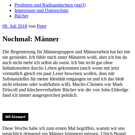
Predigten und Radioandachten (mp3)
Impressum und Datenschutz
Bücher
Veröffentlicht
08. Juli 2018
von
Peter
am
Nochmal: Männer
Die Begeisterung für Männergruppen und Männerarbeit hat bei mir
nie gezündet. Ich fühle mich unter Männern wohl, aber ich bin da
auch nicht mehr ich selbst als sonst. Ich bin recht gut ohne
Initiationsriten durchs Leben gekommen (auch wenn mir jetzt
vermutlich gleich ein paar Leser beweisen wollen, dass mir
Substanzielles für meine Identität entgangen ist und ich das bloß
nicht erkenne oder wahrhaben will). Macho-Christen wie Mark
Driscoll und klischeeverhaftete Bücher wie die von John Eldredge
fand ich immer ausgesprochen peinlich.
Wil Stewart
Diese Woche habe ich zum ersten Mal begriffen, warum wir uns
tatsächlich dringend um Männer kümmern müssen. Ulrich Brand