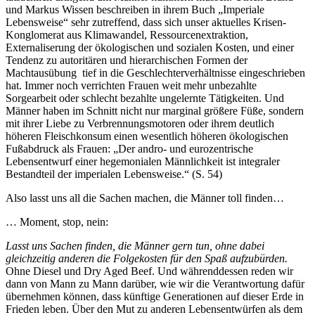
und Markus Wissen beschreiben in ihrem Buch „Imperiale
Lebensweise“ sehr zutreffend, dass sich unser aktuelles Krisen-
Konglomerat aus Klimawandel, Ressourcenextraktion,
Externaliserung der ökologischen und sozialen Kosten, und einer
Tendenz zu autoritären und hierarchischen Formen der
Machtausübung tief in die Geschlechterverhältnisse eingeschrieben
hat. Immer noch verrichten Frauen weit mehr unbezahlte
Sorgearbeit oder schlecht bezahlte ungelernte Tätigkeiten. Und
Männer haben im Schnitt nicht nur marginal größere Füße, sondern
mit ihrer Liebe zu Verbrennungsmotoren oder ihrem deutlich
höheren Fleischkonsum einen wesentlich höheren ökologischen
Fußabdruck als Frauen: „Der andro- und eurozentrische
Lebensentwurf einer hegemonialen Männlichkeit ist integraler
Bestandteil der imperialen Lebensweise.“ (S. 54)
Also lasst uns all die Sachen machen, die Männer toll finden…
… Moment, stop, nein:
Lasst uns Sachen finden, die Männer gern tun, ohne dabei
gleichzeitig anderen die Folgekosten für den Spaß aufzubürden.
Ohne Diesel und Dry Aged Beef. Und währenddessen reden wir
dann von Mann zu Mann darüber, wie wir die Verantwortung dafür
übernehmen können, dass künftige Generationen auf dieser Erde in
Frieden leben. Über den Mut zu anderen Lebensentwürfen als dem