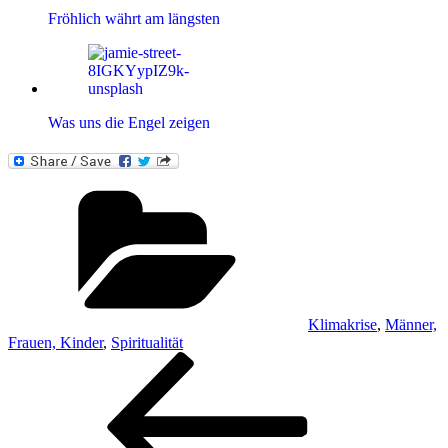
Fröhlich währt am längsten
Was uns die Engel zeigen
Kategorien
Klimakrise
,
Männer,
Frauen, Kinder
,
Spiritualität
Beitragsnavigation
Vorheriger
Beitrag