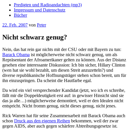
Predigten und Radioandachten (mp3)
Impressum und Datenschutz
Bücher
Veröffentlicht
22. Feb. 2007
von
Peter
am
Nicht schwarz genug?
Nein, das hat rein gar nichts mit der CSU oder mit Bayern zu tun:
Barack Obama
ist möglicherweise nicht schwarz genug, um als
Repräsentant der Afroamerikaner gelten zu können. Aus der Distanz
gesehen eine interessante Diskussion: Ich bin sicher, Hillary Clinton
(wen hat sie wohl bezahlt, um diesen Streit anzuzetteln?) und
diverse republikanische Hoffnungsträger stehen schon bereit, um für
ihn einzuspringen. Da scheint die Hautfarbe egal.
Da wird ein viel versprechender Kandidat (jetzt, wo ich es schreibe,
fällt mir die Doppeldeutigkeit erst auf: in gewisser Hinsicht sind sie
das ja alle…) möglicherweise demontiert, weil er den Idealen nicht
entspricht. Nicht fromm genug, nicht dieses genug, nicht jenes.
Rick Warren hat für seine Zusammenarbeit mit Barack Obama auch
schon
Druck aus den eigenen Reihen
bekommen, weil der zwar
gegen AIDS, aber auch gegen schärfere Abtreibungsgesetze ist.