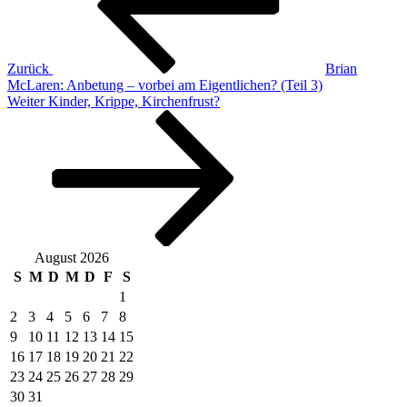
Zurück
Brian
McLaren: Anbetung – vorbei am Eigentlichen? (Teil 3)
Nächster
Weiter
Kinder, Krippe, Kirchenfrust?
Beitrag
August 2026
S
M
D
M
D
F
S
1
2
3
4
5
6
7
8
9
10
11
12
13
14
15
16
17
18
19
20
21
22
23
24
25
26
27
28
29
30
31