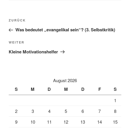
Beitragsnavigation
Vorheriger
ZURÜCK
Beitrag
Was bedeutet „evangelikal sein“? (3. Selbstkritik)
Nächster
WEITER
Beitrag
Kleine Motivationshelfer
August 2026
S
M
D
M
D
F
S
1
2
3
4
5
6
7
8
9
10
11
12
13
14
15