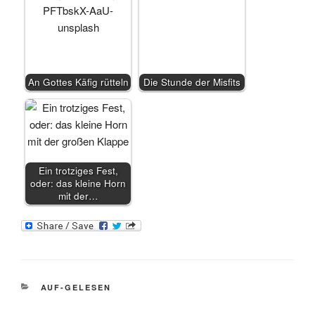
An Gottes Käfig rütteln
Die Stunde der Misfits
Ein trotziges Fest,
oder: das kleine Horn
mit der…
KATEGORIEN
AUF-GELESEN