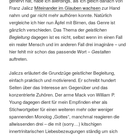
genervt hat, habe ich allerdings, als ich gleich danach von
Franz Jalicz
Miteinander im Glauben wachsen
zur Hand
nahm und gar nicht mehr aufhören konnte. Natürlich
vergleiche ich hier nun Äpfel mit Birnen, das Genre ist
gänzlich verschieden. Das Thema der
geistlichen
Begleitung
dagegen ist es nicht, selbst wenn im einen Fall
ein realer Mensch und im anderen Fall drei imaginäre – und
hier fehlt mir schon das passende Wort –
Gestalten
auftreten.
Jaliczs erläutert die Grundzüge geistlicher Begleitung,
einfach praktisch und motivierend. Er schreibt hundert
Seiten über das Interesse am Gegenüber und das
konzentrierte Zuhören. Der arme Mack von William P.
Young dagegen dient für mein Empfinden eher als
Stichwortgeber für einen weiteren mehr oder weniger
spannenden Monolog „Gottes“, manchmal reagieren die
allwissenden drei – die mit (sorry…) kitschigen
innertrinitarischen Liebesbezeugungen ständig um sich