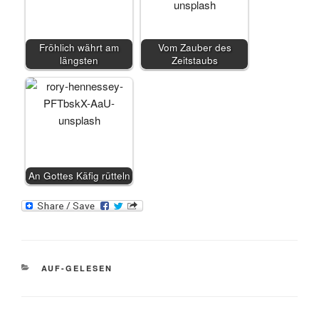
Fröhlich währt am
Vom Zauber des
längsten
Zeitstaubs
An Gottes Käfig rütteln
KATEGORIEN
AUF-GELESEN