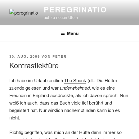
Zum
PEREGRINATIO
Inhalt
auf zu neuen Ufern
springen
Menü
VERÖFFENTLICHT
30. AUG. 2009
VON
PETER
AM
Kontrastlektüre
Ich habe im Urlaub endlich
The Shack
(dt.: Die Hütte)
zuende gelesen und war
underwhelmed
, wie es eine
Freundin in England ausdrückte, als ich davon sprach. Nun
weiß ich auch, dass das Buch viele tief berührt und
begeistert hat. Nur wirklich nachempfinden kann ich es
nicht.
Richtig begriffen, was mich an der Hütte denn immer so