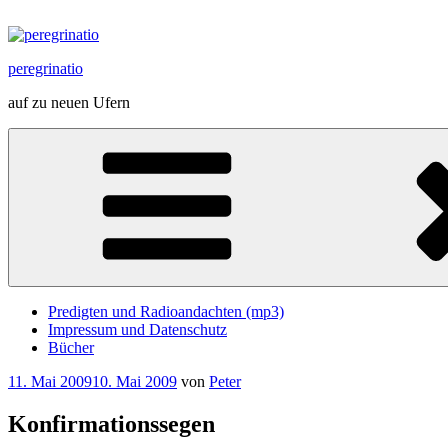
Zum
Inhalt
springen
peregrinatio
auf zu neuen Ufern
Predigten und Radioandachten (mp3)
Impressum und Datenschutz
Bücher
Veröffentlicht
11. Mai 2009
10. Mai 2009
von
Peter
am
Konfirmationssegen