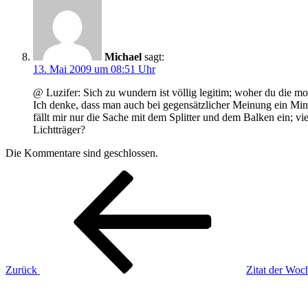
Michael
sagt:
13. Mai 2009 um 08:51 Uhr
@ Luzifer: Sich zu wundern ist völlig legitim; woher du die mor
Ich denke, dass man auch bei gegensätzlicher Meinung ein Mi
fällt mir nur die Sache mit dem Splitter und dem Balken ein; vi
Lichtträger?
Die Kommentare sind geschlossen.
Beitragsnavigation
Vorheriger
Beitrag
Zurück
Zitat der Woc
Nächster
Beitrag