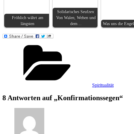
Solidarisches Seufzen:
Fröhlich währt am
Von Walen, Wehen und
längsten
dem…
Was uns die Engel
Kategorien
Spiritualität
8 Antworten auf „Konfirmationssegen“