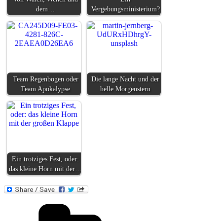
dem…
Vergebungsministerium?
Team Regenbogen oder
Die lange Nacht und der
Team Apokalypse
helle Morgenstern
Ein trotziges Fest, oder:
das kleine Horn mit der…
Kategorien