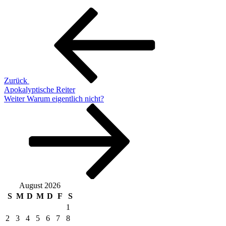
Beitragsnavigation
Vorheriger
Beitrag
Zurück
Apokalyptische Reiter
Nächster
Weiter
Warum eigentlich nicht?
Beitrag
August 2026
S
M
D
M
D
F
S
1
2
3
4
5
6
7
8