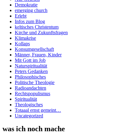
Demokratie
emerging church
Erlebt
Infos zum Blog
keltisches Christentum
Kirche und Zukunftsfragen
Klimakrise
Kollaps
Konsumgesellschaft
Männer, Frauen, Kinder
Mit Gott im Job
Naturspiritualität
Peters Gedanken
Philosophisches
Politische Theologie
Radioandachten
Rechtspopulismus
Spiritualität
Theologisches
Totaaal ernst gemeint…
Uncategorized
was ich noch mache