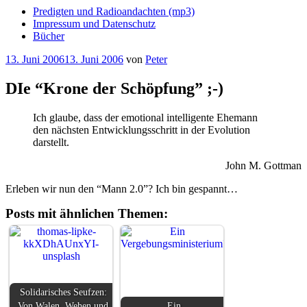
Predigten und Radioandachten (mp3)
Impressum und Datenschutz
Bücher
Veröffentlicht
13. Juni 2006
13. Juni 2006
von
Peter
am
DIe “Krone der Schöpfung” ;-)
Ich glaube, dass der emotional intelligente Ehemann
den nächsten Entwicklungsschritt in der Evolution
darstellt.
John M. Gottman
Erleben wir nun den “Mann 2.0”? Ich bin gespannt…
Posts mit ähnlichen Themen:
Solidarisches Seufzen:
Von Walen, Wehen und
Ein