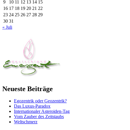
9
10
11
12
13
14
15
16
17
18
19
20
21
22
23
24
25
26
27
28
29
30
31
« Juli
Neueste Beiträge
Egozentrik oder Geozentrik?
Das Luxus-Paradox
Internationaler Asteroiden-Tag
Vom Zauber des Zeitstaubs
Weltschmerz