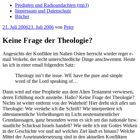
Predigten und Radioandachten (mp3)
Impressum und Datenschutz
Bücher
Veröffentlicht
21. Juli 2006
23. Juli 2006
von
Peter
am
Keine Frage der Theologie?
Angesichts der Konflikte im Nahen Osten herrscht wieder reger e-
mail Verkehr, der recht unterschiedliche Dinge anschwemmt. Heute
las ich in einer email folgenden Satz:
Theology isn’t the issue. WE have the pure and simple
word of the Lord speaking of…
Dann wird auf eine Prophetie aus dem Alten Testament verwiesen,
deren Erfüllung noch ausstehe. Hallo? Keine Frage der Theologie?
Nichts ist weiter entfernt von der Wahrheit! Hier dreht sich
alles
um
Theologie: Wie verstehe ich die Schrift? Wie interpretiere ich
alttestamentliche Verheißungen im Licht neutestamentlicher
Grundaussagen, ganz besonders wenn es sich um das nationale bzw.
staatliche Schicksal Israels handelt? Wie stelle ich mir Gottes Wirken
in der Geschichte vor und auf welches Ziel läuft es hinaus? Welche
Mittel der Auseinandersetzung sind in den aktuellen Konflikten