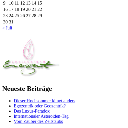
9
10
11
12
13
14
15
16
17
18
19
20
21
22
23
24
25
26
27
28
29
30
31
« Juli
Neueste Beiträge
Dieser Hochsommer klingt anders
Egozentrik oder Geozentrik?
Das Luxus-Paradox
Internationaler Asteroiden-Tag
Vom Zauber des Zeitstaubs