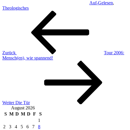
Auf-Gelesen
,
Theologisches
Beitragsnavigation
Vorheriger
Beitrag
Zurück
Tour 2006:
Mensch(en), wie spannend!
Nächster
Beitrag
Weiter
Die Tür
August 2026
S
M
D
M
D
F
S
1
2
3
4
5
6
7
8