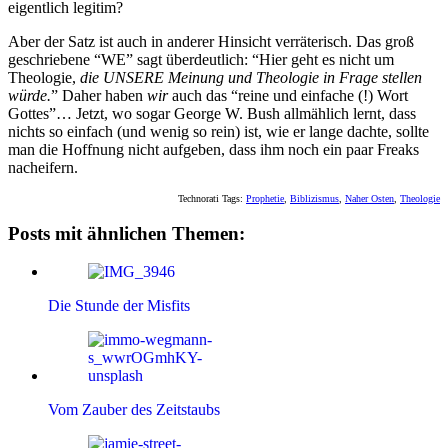
eigentlich legitim?
Aber der Satz ist auch in anderer Hinsicht verräterisch. Das groß
geschriebene “WE” sagt überdeutlich: “Hier geht es nicht um
Theologie,
die UNSERE Meinung und Theologie in Frage stellen
würde.
” Daher haben
wir
auch das “reine und einfache (!) Wort
Gottes”… Jetzt, wo sogar George W. Bush allmählich lernt, dass
nichts so einfach (und wenig so rein) ist, wie er lange dachte, sollte
man die Hoffnung nicht aufgeben, dass ihm noch ein paar Freaks
nacheifern.
Technorati Tags:
Prophetie
,
Biblizismus
,
Naher Osten
,
Theologie
Posts mit ähnlichen Themen:
Die Stunde der Misfits
Vom Zauber des Zeitstaubs