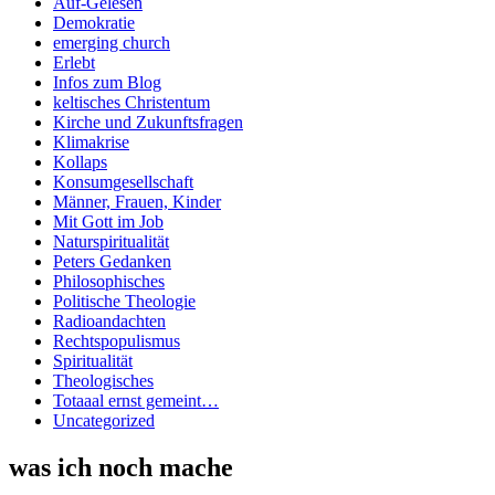
Auf-Gelesen
Demokratie
emerging church
Erlebt
Infos zum Blog
keltisches Christentum
Kirche und Zukunftsfragen
Klimakrise
Kollaps
Konsumgesellschaft
Männer, Frauen, Kinder
Mit Gott im Job
Naturspiritualität
Peters Gedanken
Philosophisches
Politische Theologie
Radioandachten
Rechtspopulismus
Spiritualität
Theologisches
Totaaal ernst gemeint…
Uncategorized
was ich noch mache